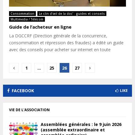
Consommation
Le clin d’œil de la doc’ : guides et conseils
Multimedia / Télécom
Guide de l’acheteur en ligne
La DGCCRF (Direction générale de la concurrence,
consommation et répression des fraudes) a édité un guide
avec des conseils pour acheter sur internet en toute
Pagination
1
…
25
26
27
des
publications
FACEBOOK
LIKE
VIE DE L'ASSOCIATION
Assemblées générales : le 9 juin 2026
(assemblée extraordinaire et