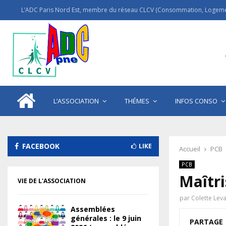
L’ADC Paris Nord Est, membre du réseau CLCV (Consommation, Logemen
L’ASSOCIATION
THÉMES
INFOS CONSO
FACEBOOK
LIKE
Accueil
PCB
PCB
Maîtr
VIE DE L'ASSOCIATION
par
Colette Lev
Assemblées
générales : le 9 juin
PARTAGE