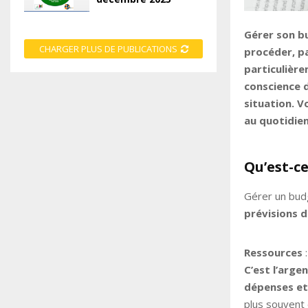
Gérer son b
CHARGER PLUS DE PUBLICATIONS
procéder, pa
particulière
conscience d
situation. 
au quotidien
Qu’est-c
Gérer un budg
prévisions 
Ressources
:
C’est l’arg
dépenses et
plus souvent