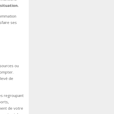
 situation.
nsommation
sfaire ses
ssources ou
compter.
elevé de
les regroupant
orts,
ment de votre