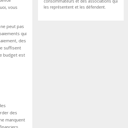
devoir
consommateurs et des associations qui
les représentent et les défendent.
uoi, vous
, ne peut pas
 paiements qui
paiement, des
e suffisent
re budget est
les
order des
r ne manquent
inanciers.