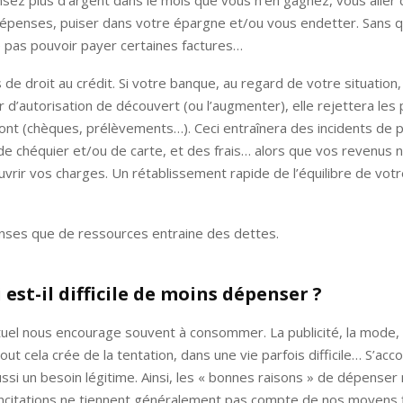
sez plus d’argent dans le mois que vous n’en gagnez, vous aller 
dépenses, puiser dans votre épargne et/ou vous endetter. Sans q
 pas pouvoir payer certaines factures…
as de droit au crédit. Si votre banque, au regard de votre situation
 d’autorisation de découvert (ou l’augmenter), elle rejettera les
ont (chèques, prélèvements…). Ceci entraînera des incidents de 
 de chéquier et/ou de carte, et des frais… alors que vos revenus n
uvrir vos charges. Un rétablissement rapide de l’équilibre de vot
nses que de ressources entraine des dettes.
est-il difficile de moins dépenser ?
uel nous encourage souvent à consommer. La publicité, la mode, 
ut cela crée de la tentation, dans une vie parfois difficile… S’acc
aussi un besoin légitime. Ainsi, les « bonnes raisons » de dépense
ncitations ne tiennent généralement pas compte de nos moyens f