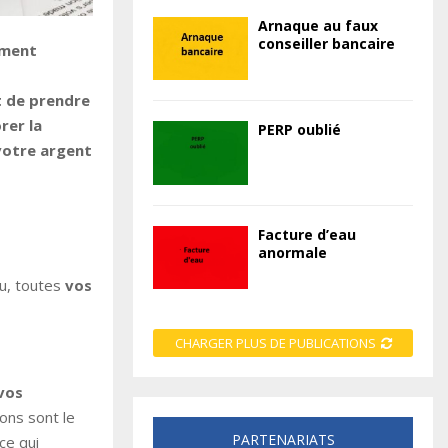
Arnaque au faux
conseiller bancaire
mment
et de prendre
rer la
PERP oublié
votre argent
Facture d’eau
anormale
au, toutes
vos
CHARGER PLUS DE PUBLICATIONS
vos
ons sont le
PARTENARIATS
ce qui