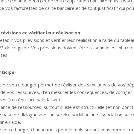
pte (colonne débit) et de votre application bancaire mais aussi d
de vos facturettes de carte bancaire et de tout justificatif qui pou
révisions et vérifier leur réalisation
:
tablir vos prévisions et vérifier leur réalisation à l’aide du tabl
3 de ce guide. Vos prévisions doivent être raisonnables : ni trop 
tes.
nticiper
:
e de votre budget permet de réaliser des simulations de vos dé
 de vos ressources, d’en mesurer les conséquences, de corriger 
ver à un équilibre satisfaisant.
isance de ressources, surtout si elle est structurelle (et non ponct
e base de dialogue avec un service social ou une association susc
ir en aide.
z votre budget chaque mois pour le mois suivant vous permettra