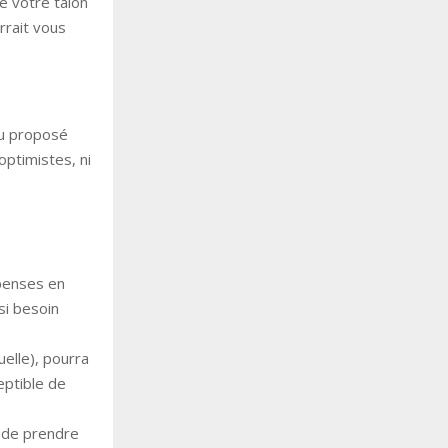
e votre talon
rrait vous
eau proposé
optimistes, ni
penses en
si besoin
uelle), pourra
eptible de
 de prendre