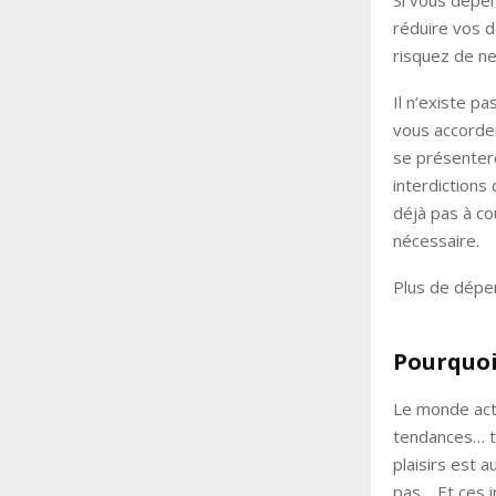
Si vous dépen
réduire vos 
risquez de ne
Il n’existe p
vous accorder
se présenter
interdictions
déjà pas à co
nécessaire.
Plus de dépe
Pourquoi 
Le monde act
tendances… to
plaisirs est 
pas… Et ces i