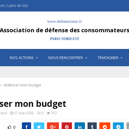
t, Cadre de Vie)
www.defenseconso.fr
Association de défense des consommateur
PARIS NORD EST
NOS ACTIONS
NOUS RENCONTRER
TÉMOIGNER
Maîtriser mon budget
iser mon budget
assor
17 mai 2025
0
757
0