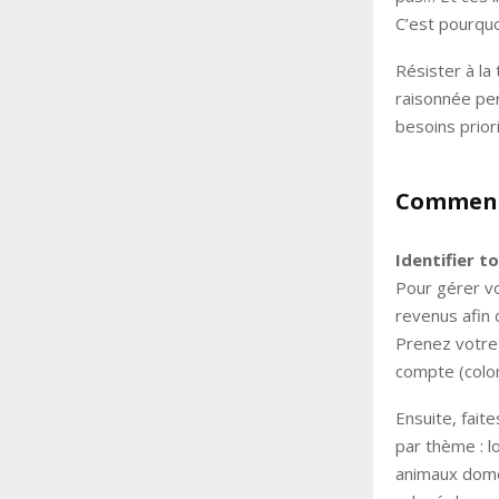
C’est pourquo
Résister à la
raisonnée per
besoins priori
Comment
Identifier t
Pour gérer v
revenus afin
Prenez votre 
compte (colon
Ensuite, fait
par thème : 
animaux dome