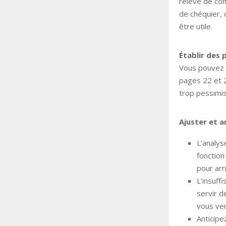
relevé de com
de chéquier, 
être utile.
Établir des p
Vous pouvez é
pages 22 et 2
trop pessimis
Ajuster et a
L’analys
fonction
pour arri
L’insuff
servir d
vous ven
Anticipe