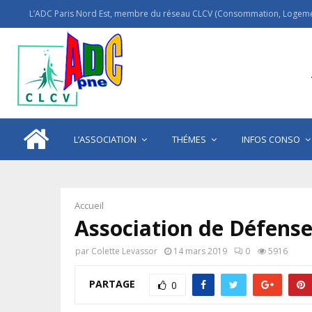
L’ADC Paris Nord Est, membre du réseau CLCV (Consommation, Logemen
L’ASSOCIATION
THÉMES
INFOS CONSO
Accueil
Association de Défense
par
Colette Levassor
14 mars 2019
0
5916
PARTAGE
0