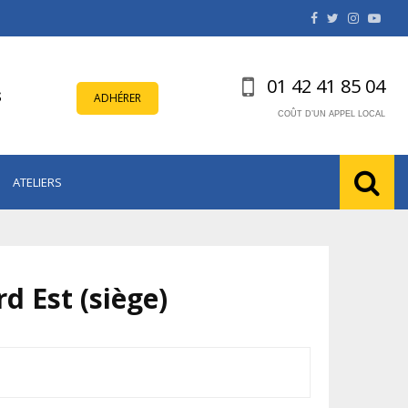
Facebook
Twitter
Instagr
Yout
01 42 41 85 04
s
ADHÉRER
COÛT D’UN APPEL LOCAL
ATELIERS
 Est (siège)