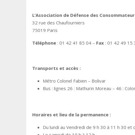
L’Association de Défense des Consommateurs
32 rue des Chaufourniers
75019 Paris
Téléphone
: 01 42 41 85 04 –
Fax
: 01 42 49 15 
Transports et accès :
Métro Colonel Fabien – Bolivar
Bus : lignes 26 : Mathurin Moreau – 46 : Col
Horaires et lieu de la permanence :
Du lundi au Vendredi de 9 h 30 à 11 h 30 et
Le samedi de 10 h à 12 h