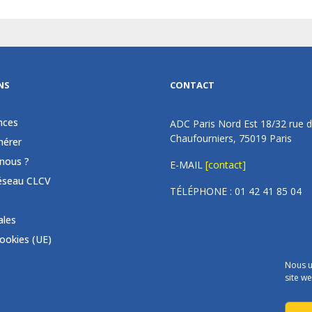
NS
CONTACT
nces
ADC Paris Nord Est 18/32 rue 
Chaufourniers, 75019 Paris
érer
nous ?
E-MAIL
[contact]
éseau CLCV
TÉLÉPHONE : 01 42 41 85 04
ales
cookies (UE)
Nous u
site we