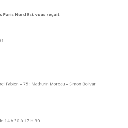
 Paris Nord Est vous reçoit
31
onel Fabien – 75 : Mathurin Moreau – Simon Bolivar
 de 14 h 30 à 17 H 30