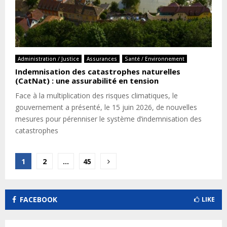
Administration / Justice
Assurances
Santé / Environnement
Indemnisation des catastrophes naturelles
(CatNat) : une assurabilité en tension
Face à la multiplication des risques climatiques, le
gouvernement a présenté, le 15 juin 2026, de nouvelles
mesures pour pérenniser le système d’indemnisation des
catastrophes
Pagination
1
2
…
45
des
publications
FACEBOOK
LIKE