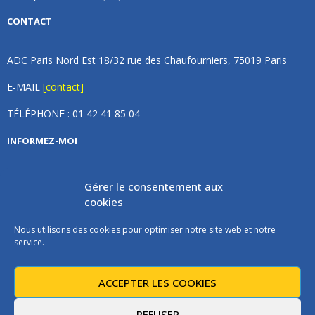
CONTACT
ADC Paris Nord Est 18/32 rue des Chaufourniers, 75019 Paris
E-MAIL
[contact]
TÉLÉPHONE : 01 42 41 85 04
INFORMEZ-MOI
Inscrivez vous à notre newsletter et recevez une fois par
Gérer le consentement aux
mois de nos nouvelles, aucun spam (on promet).
cookies
Nous utilisons des cookies pour optimiser notre site web et notre
service.
ACCEPTER LES COOKIES
Les instructions pour vous désabonner sont incluses dans chaque
message.
REFUSER