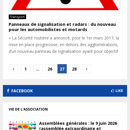
Transport
Panneaux de signalisation et radars : du nouveau
pour les automobilistes et motards
« La Sécurité routière a annoncé, pour le 1er mars 2017, la
mise en place progressive, en dehors des agglomérations,
d’un nouveau panneau de signalisation ayant pour objectif
Pagination
1
…
26
27
28
des
publications
FACEBOOK
LIKE
VIE DE L'ASSOCIATION
Assemblées générales : le 9 juin 2026
(assemblée extraordinaire et