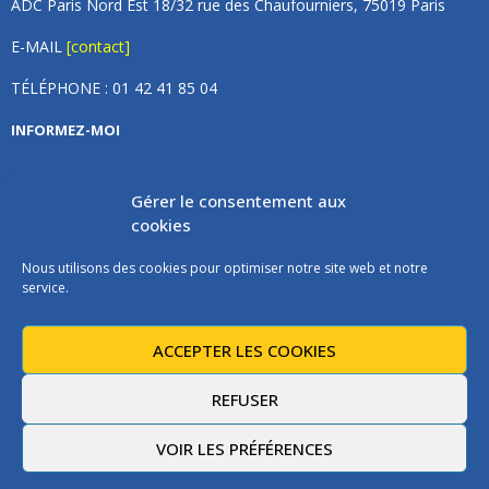
ADC Paris Nord Est 18/32 rue des Chaufourniers, 75019 Paris
E-MAIL
[contact]
TÉLÉPHONE : 01 42 41 85 04
INFORMEZ-MOI
Inscrivez vous à notre newsletter et recevez une fois par
Gérer le consentement aux
mois de nos nouvelles, aucun spam (on promet).
cookies
Nous utilisons des cookies pour optimiser notre site web et notre
service.
ACCEPTER LES COOKIES
Les instructions pour vous désabonner sont incluses dans chaque
message.
REFUSER
VOIR LES PRÉFÉRENCES
@2021 - ADCPNE - Tous droits réservés. Réalisation
iadeo