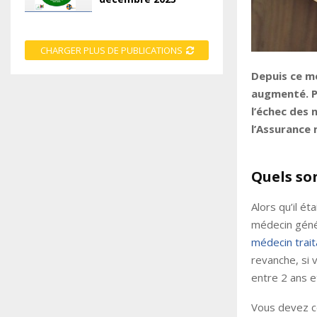
CHARGER PLUS DE PUBLICATIONS
Depuis ce me
augmenté. Po
l’échec des 
l’Assurance 
Quels so
Alors qu’il é
médecin génér
médecin trait
revanche, si 
entre 2 ans e
Vous devez co