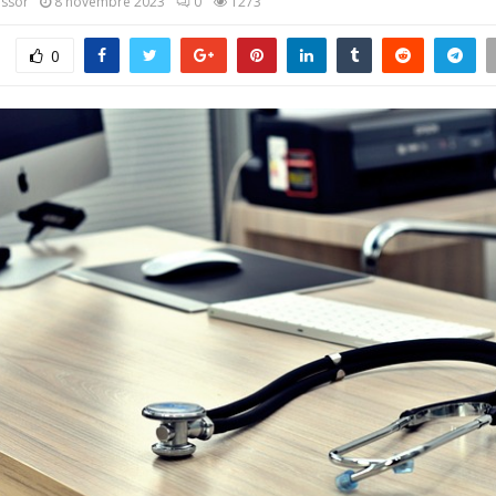
assor
8 novembre 2023
0
1273
0