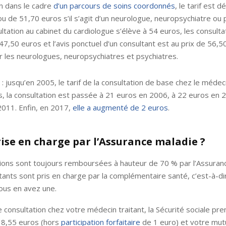
n dans le cadre
d’un parcours de soins coordonnés
, le tarif est 
u de 51,70 euros s’il s’agit d’un neurologue, neuropsychiatre ou 
sultation au cabinet du cardiologue s’élève à 54 euros, les consulta
7,50 euros et l’avis ponctuel d’un consultant est au prix de 56,5
 les neurologues, neuropsychiatres et psychiatres.
: jusqu’en 2005, le tarif de la consultation de base chez le médec
s, la consultation est passée à 21 euros en 2006, à 22 euros en 
2011. Enfin, en 2017,
elle a augmenté de 2 euros
.
rise en charge par l’Assurance maladie ?
ions sont toujours remboursées à hauteur de 70 % par l’Assuran
ants sont pris en charge par la complémentaire santé, c’est-à-d
vous en avez une.
 consultation chez votre médecin traitant, la Sécurité sociale pre
18,55 euros (hors
participation forfaitaire
de 1 euro) et votre mut