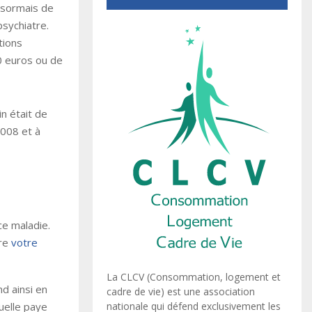
désormais de
psychiatre.
tions
0 euros ou de
in était de
2008 et à
ce maladie.
ire
votre
La CLCV (Consommation, logement et
nd ainsi en
cadre de vie) est une association
nationale qui défend exclusivement les
uelle paye