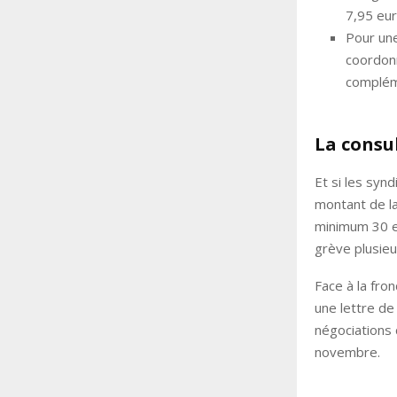
7,95 eur
Pour une
coordonn
complém
La consu
Et si les syn
montant de la 
minimum 30 eu
grève plusieu
Face à la fro
une lettre de
négociations 
novembre.