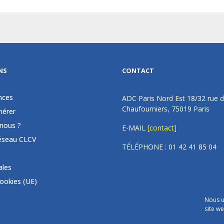
NS
CONTACT
nces
ADC Paris Nord Est 18/32 rue 
Chaufourniers, 75019 Paris
érer
nous ?
E-MAIL
[contact]
éseau CLCV
TÉLÉPHONE : 01 42 41 85 04
ales
cookies (UE)
Nous u
site we