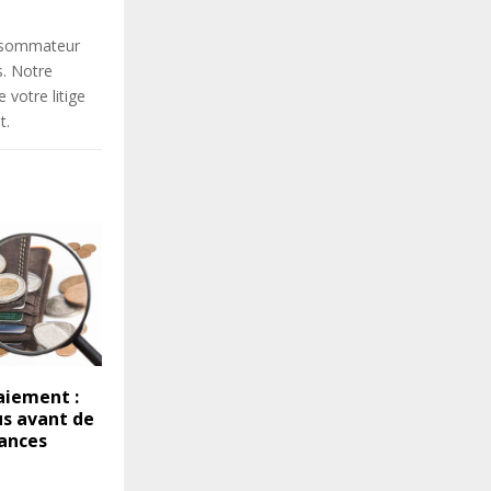
onsommateur
s. Notre
votre litige
t.
aiement :
s avant de
cances