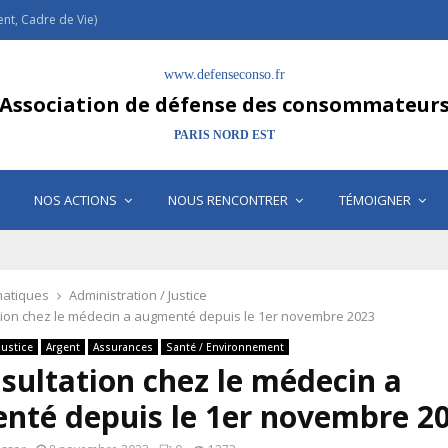
t, Cadre de Vie)
www.defenseconso.fr
Association de défense des consommateur
PARIS NORD EST
NOS ACTIONS
NOUS RENCONTRER
TÉMOIGNER
atiques
Administration / Justice
tion chez le médecin a augmenté depuis le 1er novembre 2023
Justice
Argent
Assurances
Santé / Environnement
sultation chez le médecin a
nté depuis le 1er novembre 2