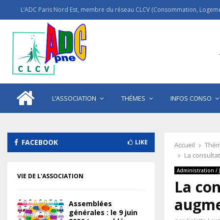
L’ADC Paris Nord Est, membre du réseau CLCV (Consommation, Logemen
L’ASSOCIATION
THÉMES
INFOS CONSO
FACEBOOK
LIKE
Accueil
Thém
La consulta
Administration / 
VIE DE L'ASSOCIATION
La con
augme
Assemblées
générales : le 9 juin