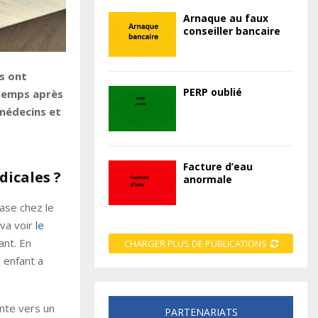
Arnaque au faux
conseiller bancaire
s ont
PERP oublié
ntemps après
 médecins et
Facture d’eau
dicales ?
anormale
base chez le
 va voir
le
ant. En
CHARGER PLUS DE PUBLICATIONS
 enfant a
ente vers un
PARTENARIATS