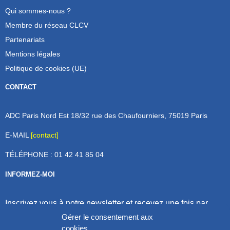
Qui sommes-nous ?
Membre du réseau CLCV
Partenariats
Mentions légales
Politique de cookies (UE)
CONTACT
ADC Paris Nord Est 18/32 rue des Chaufourniers, 75019 Paris
E-MAIL
[contact]
TÉLÉPHONE : 01 42 41 85 04
INFORMEZ-MOI
Inscrivez vous à notre newsletter et recevez une fois par
mois de nos nouvelles, aucun spam (on promet).
Gérer le consentement aux
cookies