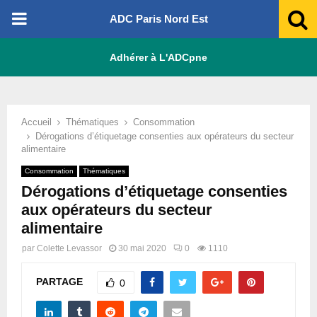
PRIMARY
ADC Paris Nord Est
MENU
Adhérer à L'ADCpne
Accueil
Thématiques
Consommation
Dérogations d’étiquetage consenties aux opérateurs du secteur
alimentaire
Consommation
Thématiques
Dérogations d’étiquetage consenties
aux opérateurs du secteur
alimentaire
par
Colette Levassor
30 mai 2020
0
1110
PARTAGE
0