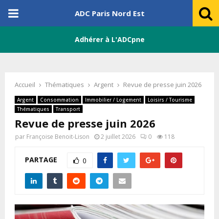
PRIMARY
ADC Paris Nord Est
MENU
Adhérer à L'ADCpne
Accueil
Thématiques
Argent
Revue de presse juin 2026
Argent
Consommation
Immobilier / Logement
Loisirs / Tourisme
Thématiques
Transport
Revue de presse juin 2026
par
Françoise Benoit-Lison
2 juillet 2026
0
118
PARTAGE
0