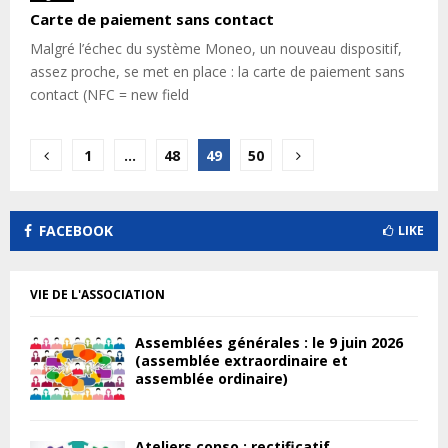
Carte de paiement sans contact
Malgré l’échec du système Moneo, un nouveau dispositif,
assez proche, se met en place : la carte de paiement sans
contact (NFC = new field
Pagination
1
…
48
49
50
des
publications
FACEBOOK
LIKE
VIE DE L'ASSOCIATION
Assemblées générales : le 9 juin 2026
(assemblée extraordinaire et
assemblée ordinaire)
Ateliers conso : rectificatif