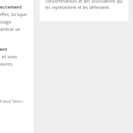
consommateurs et des associations qui
irectement
les représentent et les défendent.
ffet, lorsque
essage
énérer un
gent
, et vous
heures.
France Titres –