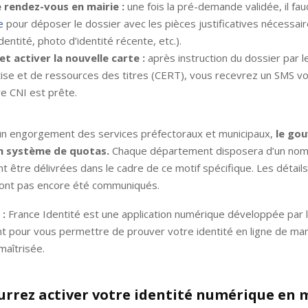
 rendez-vous en mairie :
une fois la pré-demande validée, il fa
e
pour déposer le dossier avec les pièces justificatives nécessai
dentité, photo d’identité récente, etc.).
et activer la nouvelle carte :
après instruction du dossier par 
ise et de ressources des titres (CERT), vous recevrez un SMS v
e CNI est prête.
r un engorgement des services préfectoraux et municipaux,
le go
un système de quotas.
Chaque département disposera d’un nomb
t être délivrées dans le cadre de ce motif spécifique. Les détails
’ont pas encore été communiqués.
 :
France Identité est une application numérique développée par 
 pour vous permettre de prouver votre identité en ligne de ma
maîtrisée.
urrez activer votre identité numérique en 