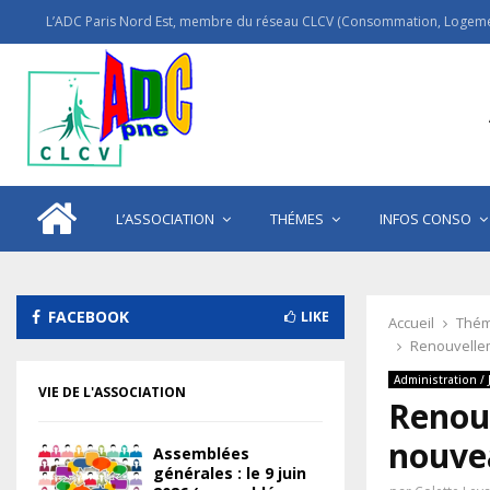
L’ADC Paris Nord Est, membre du réseau CLCV (Consommation, Logemen
L’ASSOCIATION
THÉMES
INFOS CONSO
FACEBOOK
LIKE
Accueil
Thém
Renouvellem
Administration / 
VIE DE L'ASSOCIATION
Renouv
nouve
Assemblées
générales : le 9 juin