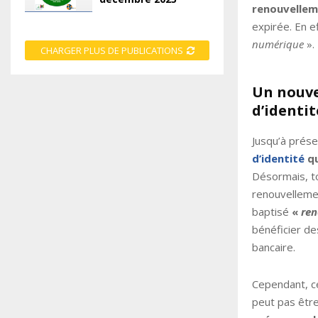
renouvellem
expirée. En e
numérique
».
CHARGER PLUS DE PUBLICATIONS
Un nouve
d’identit
Jusqu’à présen
d’identité
qu
Désormais, t
renouvellemen
baptisé
«
ren
bénéficier de
bancaire.
Cependant, ce
peut pas être