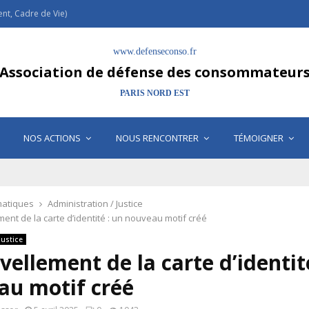
t, Cadre de Vie)
www.defenseconso.fr
Association de défense des consommateur
PARIS NORD EST
NOS ACTIONS
NOUS RENCONTRER
TÉMOIGNER
atiques
Administration / Justice
ent de la carte d’identité : un nouveau motif créé
Justice
ellement de la carte d’identit
au motif créé