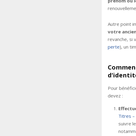
prénom ou l
renouvelleme
Autre point i
votre ancien
revanche, si
perte
), un ti
Comment 
d’identit
Pour bénéfici
devez :
Effectu
Titres –
suivre l
notammen