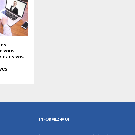
des
r vous
 dans vos
ves
INFORMEZ-MOI