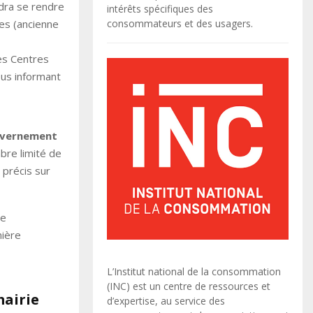
udra se rendre
intérêts spécifiques des
res (ancienne
consommateurs et des usagers.
les Centres
ous informant
uvernement
re limité de
 précis sur
le
nière
L’Institut national de la consommation
(INC) est un centre de ressources et
mairie
d’expertise, au service des