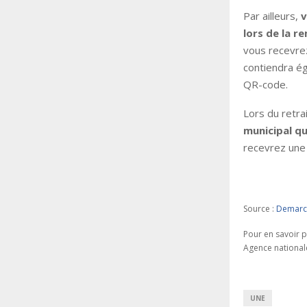
Par ailleurs,
v
lors de la r
vous recevre
contiendra é
QR-code.
Lors du retrai
municipal qu
recevrez une 
Source :
Demarch
Pour en savoir p
Agence nationale
UNE