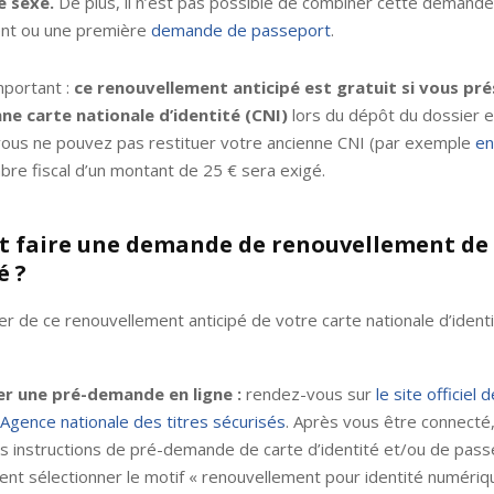
e sexe.
De plus, il n’est pas possible de combiner cette demande
nt ou une première
demande de passeport
.
mportant :
ce renouvellement anticipé est gratuit si vous pr
ne carte nationale d’identité (CNI)
lors du dépôt du dossier e
 vous ne pouvez pas restituer votre ancienne CNI (par exemple
en
mbre fiscal d’un montant de 25 € sera exigé.
faire une demande de renouvellement de 
é ?
er de ce renouvellement anticipé de votre carte nationale d’ident
er une pré-demande en ligne :
rendez-vous sur
le site officiel 
 Agence nationale des titres sécurisés
. Après vous être connecté
es instructions de pré-demande de carte d’identité et/ou de pass
t sélectionner le motif « renouvellement pour identité numériqu