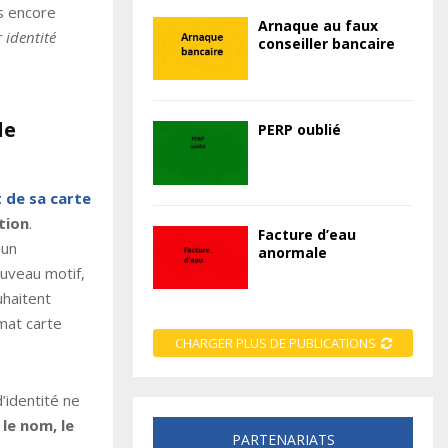
s encore
Arnaque au faux
 identité
conseiller bancaire
le
PERP oublié
 de sa carte
tion
.
Facture d’eau
 un
anormale
ouveau motif,
uhaitent
rmat carte
CHARGER PLUS DE PUBLICATIONS
’identité ne
le nom, le
PARTENARIATS