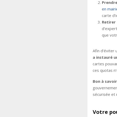
Prendre
en mairi
carte d’i
Retirer 
d’expert
que votr
Afin d’évite
a instauré 
cartes pouvan
ces quotas n
Bon à savoir
gouvernement
sécurisée et 
Votre po