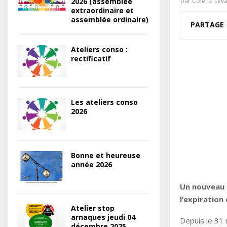
2026 (assemblée
par
Colette Lev
extraordinaire et
assemblée ordinaire)
PARTAGE
Ateliers conso :
rectificatif
Les ateliers conso
2026
Bonne et heureuse
année 2026
Un nouveau 
l’expiration 
Atelier stop
arnaques jeudi 04
Depuis le 31
décembre 2025