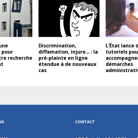
 une
Discrimination,
L’État lance 
 pour
diffamation, injure… : la
tutoriels pou
otre recherche
pré-plainte en ligne
accompagner
nt
étendue à de nouveaux
démarches
cas
administrati
NS
CONTACT