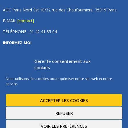
ADC Paris Nord Est 18/32 rue des Chaufourniers, 75019 Paris
E-MAIL
[contact]
TÉLÉPHONE : 01 42 41 85 04
INFORMEZ-MOI
Inscrivez vous à notre newsletter et recevez une fois par
Gérer le consentement aux
mois de nos nouvelles, aucun spam (on promet).
cookies
Nous utilisons des cookies pour optimiser notre site web et notre
service.
ACCEPTER LES COOKIES
Les instructions pour vous désabonner sont incluses dans chaque
message.
REFUSER
VOIR LES PRÉFÉRENCES