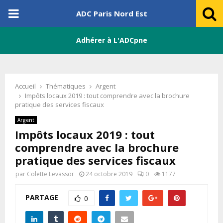
PRIMARY
ADC Paris Nord Est
MENU
Adhérer à L'ADCpne
Accueil
Thématiques
Argent
Impôts locaux 2019 : tout comprendre avec la brochure
pratique des services fiscaux
Argent
Impôts locaux 2019 : tout
comprendre avec la brochure
pratique des services fiscaux
par
Colette Levassor
24 octobre 2019
0
1177
PARTAGE
0