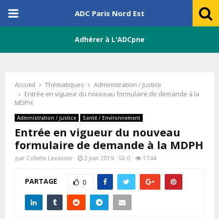
PRIMARY
ADC Paris Nord Est
MENU
Adhérer à L'ADCpne
Accueil
Thématiques
Administration / Justice
Entrée en vigueur du nouveau formulaire de demande à la
MDPH
Administration / Justice
Santé / Environnement
Entrée en vigueur du nouveau
formulaire de demande à la MDPH
par
Colette Levassor
2 juin 2019
0
1744
PARTAGE
0