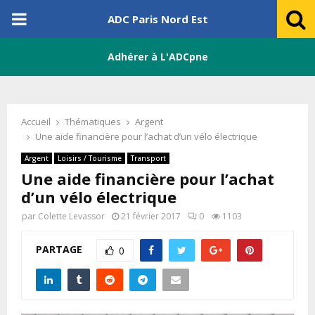
PRIMARY
ADC Paris Nord Est
MENU
Adhérer à L'ADCpne
Accueil
Thématiques
Argent
Une aide financière pour l’achat d’un vélo électrique
Argent
Loisirs / Tourisme
Transport
Une aide financière pour l’achat
d’un vélo électrique
par
Colette Levassor
21 février 2017
0
1103
PARTAGE
0