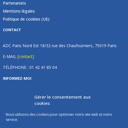
Partenariats
Mentions légales
Politique de cookies (UE)
CONTACT
ADC Paris Nord Est 18/32 rue des Chaufourniers, 75019 Paris
E-MAIL
[contact]
TÉLÉPHONE : 01 42 41 85 04
INFORMEZ-MOI
Inscrivez vous à notre newsletter et recevez une fois par
Gérer le consentement aux
mois de nos nouvelles, aucun spam (on promet).
cookies
Nous utilisons des cookies pour optimiser notre site web et notre
service.