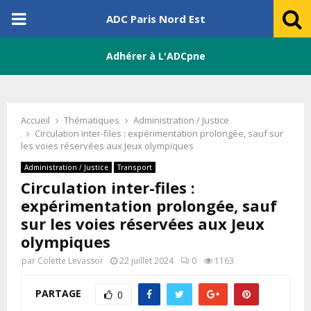
PRIMARY
ADC Paris Nord Est
MENU
Adhérer à L'ADCpne
Accueil
Thématiques
Administration / Justice
Circulation inter-files : expérimentation prolongée, sauf sur
les voies réservées aux Jeux olympiques
Administration / Justice
Transport
Circulation inter-files :
expérimentation prolongée, sauf
sur les voies réservées aux Jeux
olympiques
par
Colette Levassor
22 juillet 2024
0
1163
PARTAGE
0