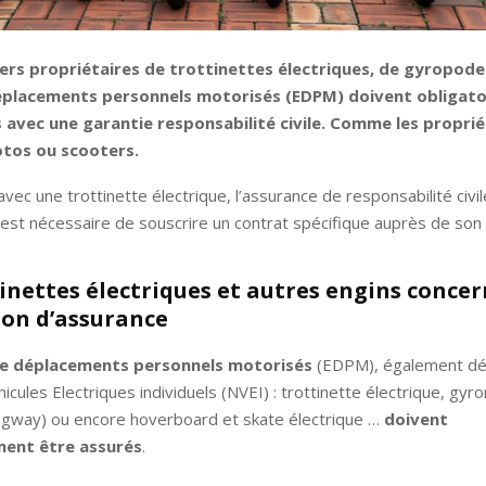
iers propriétaires de trottinettes électriques, de gyropod
éplacements personnels motorisés (EDPM) doivent obligat
 avec une garantie responsabilité civile. Comme les proprié
otos ou scooters.
avec une trottinette électrique, l’assurance de responsabilité civi
Il est nécessaire de souscrire un contrat spécifique auprès de son
tinettes électriques et autres engins conce
ion d’assurance
de déplacements personnels motorisés
(EDPM), également 
cules Electriques individuels (NVEI) : trottinette électrique, gyr
gway) ou encore hoverboard et skate électrique …
doivent
ment être assurés
.