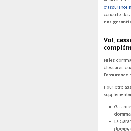
d’assurance h
conduite des 
des garanti
Vol, cass
compléme
Ni les dommag
blessures que
l’assurance 
Pour être as
supplémentai
Garantie
dommage
La Garan
domma