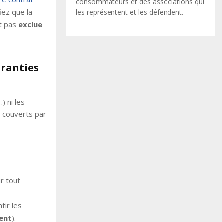
consommateurs et des associations qui
iez que la
les représentent et les défendent.
st pas
exclue
aranties
) ni les
t couverts par
r tout
tir les
dent
).