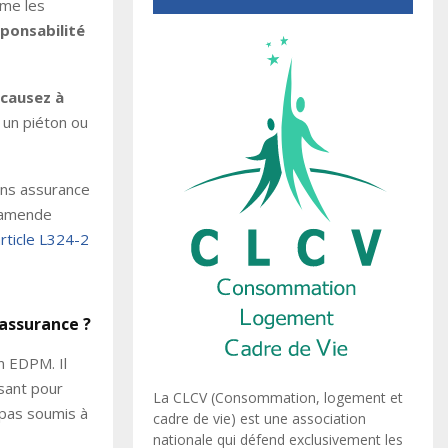
me les
sponsabilité
causez à
 un piéton ou
ans assurance
d’amende
rticle L324-2
’assurance ?
n EDPM. Il
isant pour
La CLCV (Consommation, logement et
 pas soumis à
cadre de vie) est une association
nationale qui défend exclusivement les