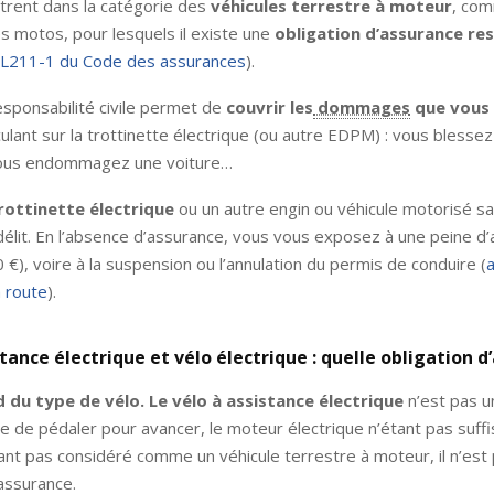
rent dans la catégorie des
véhicules terrestre à moteur
, com
es motos, pour lesquels il existe une
obligation d’assurance re
e L211-1 du Code des assurances
).
esponsabilité civile permet de
couvrir les
dommages
que vous 
culant sur la trottinette électrique (ou autre EDPM) : vous blessez
 vous endommagez une voiture…
rottinette électrique
ou un autre engin ou véhicule motorisé s
délit. En l’absence d’assurance, vous vous exposez à une peine 
0 €), voire à la suspension ou l’annulation du permis de conduire (
a
a route
).
stance électrique et vélo électrique : quelle obligation d
du type de vélo. Le vélo à assistance électrique
n’est pas u
e de pédaler pour avancer, le moteur électrique n’étant pas suff
ant pas considéré comme un véhicule terrestre à moteur, il n’est
’assurance.