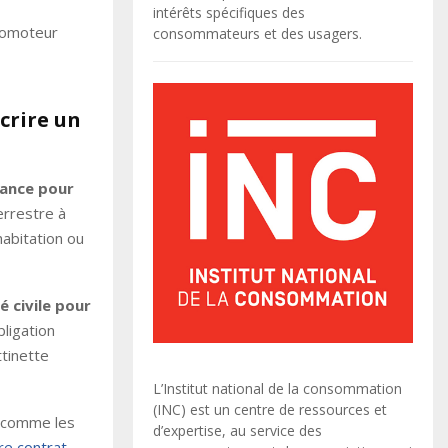
intérêts spécifiques des
clomoteur
consommateurs et des usagers.
crire un
rance pour
terrestre à
abitation ou
é civile pour
bligation
ttinette
L’Institut national de la consommation
(INC) est un centre de ressources et
e comme les
d’expertise, au service des
re contrat