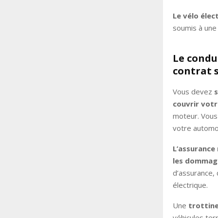
Le vélo élec
soumis à une 
Le condu
contrat s
Vous devez
s
couvrir votr
moteur. Vous 
votre automob
L’assurance 
les dommage
d’assurance, 
électrique.
Une
trottin
véhicules ter