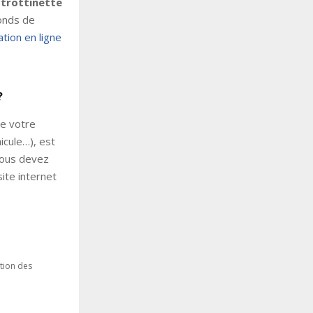
 trottinette
onds de
tion en ligne
?
ue votre
icule…), est
Vous devez
site internet
ation des