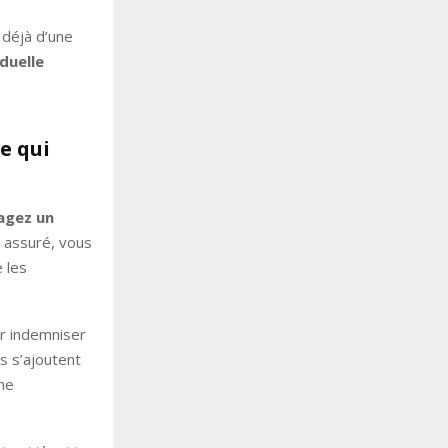
 déjà d’une
duelle
e qui
agez un
s assuré, vous
 les
r indemniser
s s’ajoutent
une