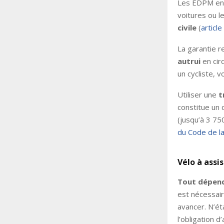
Les EDPM ent
voitures ou l
civile
(
articl
La garantie r
autrui
en cir
un cycliste,
Utiliser une
t
constitue un 
(jusqu’à 3 75
du Code de l
Vélo à assi
Tout dépend 
est nécessair
avancer. N’ét
l’obligation d