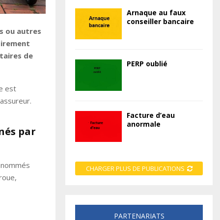
Arnaque au faux
conseiller bancaire
es ou autres
oirement
taires de
PERP oublié
le est
 assureur.
Facture d’eau
anormale
rnés par
dénommés
CHARGER PLUS DE PUBLICATIONS
oroue,
PARTENARIATS