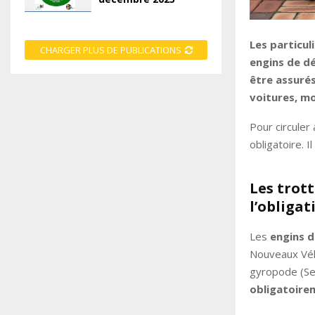
Les particul
CHARGER PLUS DE PUBLICATIONS
engins de d
être assurés
voitures, m
Pour circuler 
obligatoire. 
Les trot
l’obligat
Les
engins 
Nouveaux Véhi
gyropode (Se
obligatoire