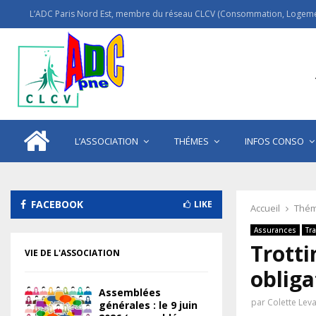
L’ADC Paris Nord Est, membre du réseau CLCV (Consommation, Logemen
L’ASSOCIATION
THÉMES
INFOS CONSO
FACEBOOK
LIKE
Accueil
Thém
Assurances
Tr
Trotti
VIE DE L'ASSOCIATION
obliga
Assemblées
par
Colette Lev
générales : le 9 juin