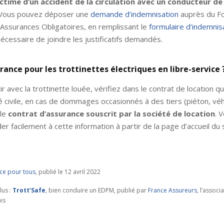
ctime d’un accident de la circulation avec un conducteur de
 Vous pouvez déposer une
demande d’indemnisation
auprès du F
Assurances Obligatoires, en remplissant le
formulaire d’indemnisa
nécessaire de joindre les justificatifs demandés.
rance pour les trottinettes électriques en libre-service 
ir avec la trottinette louée, vérifiez dans le contrat de location q
é civile, en cas de dommages occasionnés à des tiers (piéton, véh
 le
contrat d’assurance souscrit par la société de location
. 
er facilement à cette information à partir de la page d’accueil du 
nce pour tous
, publié le 12 avril 2022
lus :
Trott’Safe
, bien conduire un EDPM, publié par
France Assureurs
, l’associ
is