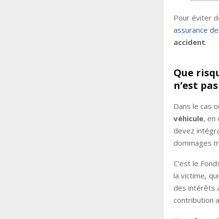
Pour éviter d
assurance des
accident
.
Que risq
n’est pas
Dans le cas 
véhicule
, en
devez intégr
dommages ma
C’est le Fon
la victime, q
des intérêts 
contribution 