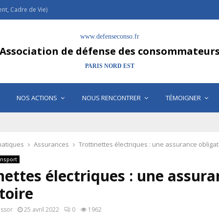
t, Cadre de Vie)
www.defenseconso.fr
Association de défense des consommateur
PARIS NORD EST
NOS ACTIONS
NOUS RENCONTRER
TÉMOIGNER
atiques
Assurances
Trottinettes électriques : une assurance obligat
ansport
nettes électriques : une assur
toire
assor
25 avril 2022
0
1962