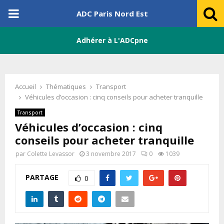
PRIMARY
ADC Paris Nord Est
MENU
Adhérer à L'ADCpne
Accueil
Thématiques
Transport
Véhicules d’occasion : cinq conseils pour acheter tranquille
Transport
Véhicules d’occasion : cinq
conseils pour acheter tranquille
par
Colette Levassor
3 novembre 2017
0
1039
PARTAGE
0