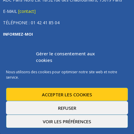
E-MAIL
[contact]
TÉLÉPHONE : 01 42 41 85 04
INFORMEZ-MOI
Inscrivez vous à notre newsletter et recevez une fois par
Gérer le consentement aux
mois de nos nouvelles, aucun spam (on promet).
cookies
Nous utilisons des cookies pour optimiser notre site web et notre
service.
ACCEPTER LES COOKIES
Les instructions pour vous désabonner sont incluses dans chaque
message.
REFUSER
VOIR LES PRÉFÉRENCES
@2021 - ADCPNE - Tous droits réservés. Réalisation
iadeo