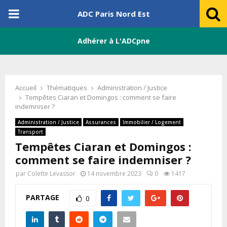
PRIMARY
ADC Paris Nord Est
MENU
Adhérer à L'ADCpne
Accueil
Thématiques
Administration / Justice
Tempêtes Ciaran et Domingos : comment se faire
indemniser ?
Administration / Justice
Assurances
Immobilier / Logement
Transport
Tempêtes Ciaran et Domingos :
comment se faire indemniser ?
par
Colette Levassor
14 novembre 2023
0
1417
PARTAGE
0