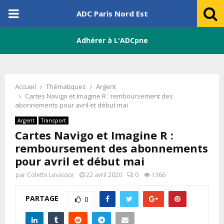
PRIMARY
ADC Paris Nord Est
MENU
Adhérer à L'ADCpne
Accueil
Thématiques
Argent
Cartes Navigo et Imagine R : remboursement des
abonnements pour avril et début mai
Argent
Transport
Cartes Navigo et Imagine R :
remboursement des abonnements
pour avril et début mai
par
Colette Levassor
22 avril 2020
0
1366
PARTAGE
0