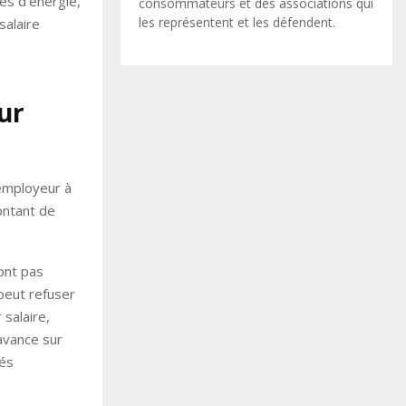
es d’énergie,
consommateurs et des associations qui
les représentent et les défendent.
salaire
ur
’employeur à
ontant de
’ont pas
 peut refuser
salaire,
avance sur
tés