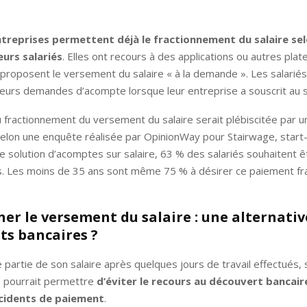
treprises permettent déjà le fractionnement du salaire sel
eurs salariés
. Elles ont recours à des applications ou autres pla
proposent le versement du salaire « à la demande ». Les salarié
eurs demandes d’acompte lorsque leur entreprise a souscrit au s
u fractionnement du versement du salaire serait plébiscitée par u
Selon une enquête réalisée par OpinionWay pour Stairwage, start
 solution d’acomptes sur salaire, 63 % des salariés souhaitent 
s. Les moins de 35 ans sont même 75 % à désirer ce paiement fra
ner le versement du salaire : une alternativ
ts bancaires ?
 partie de son salaire après quelques jours de travail effectués,
s, pourrait permettre
d’éviter le recours au découvert bancair
incidents de paiement
.