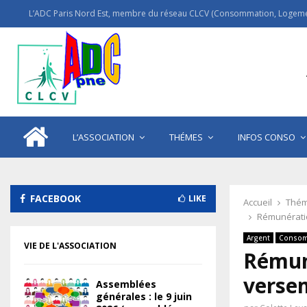
L’ADC Paris Nord Est, membre du réseau CLCV (Consommation, Logemen
L’ASSOCIATION
THÉMES
INFOS CONSO
FACEBOOK
LIKE
Accueil
Thém
Rémunératio
Argent
Consom
VIE DE L'ASSOCIATION
Rémun
versem
Assemblées
générales : le 9 juin