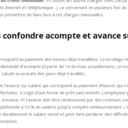
du crédit immobilier.
Et toutes les autres charges fixes (factur
 internet et téléphonique…). Le versement en plusieurs fois du 
as permettre de faire face à ces charges mensuelles.
 confondre acompte et avance s
respond au paiement des heures déjà travaillées. La loi oblige l
 demande d’acompte (à partir du 16 du mois actuellement). Le m
calculé au prorata des jours déjà travaillés.
de l’avance sur salaire qui correspond au paiement d’heures qui n
fectuées. Il s’agit d’une forme de prêt sans intérêt. L’employeur
’avance. Et l’avance doit être remboursée par des retenues sur 
(plafonnée à 10 % du salaire) jusqu’à complet remboursement. L’
te durablement le salaire versé et peut faire perdurer des difficul
xistantes.