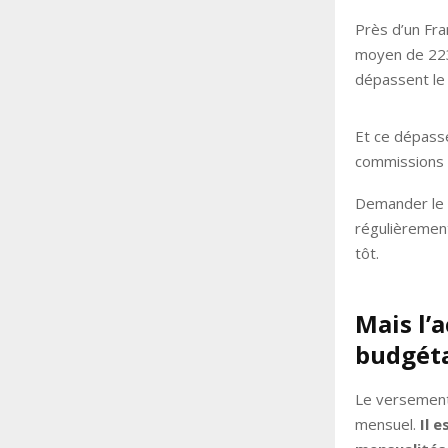
Près d’un Fra
moyen de 223
dépassent le 
Et ce dépasse
commissions d
Demander le 
régulièrement
tôt.
Mais l’
budgéta
Le versement 
mensuel.
Il 