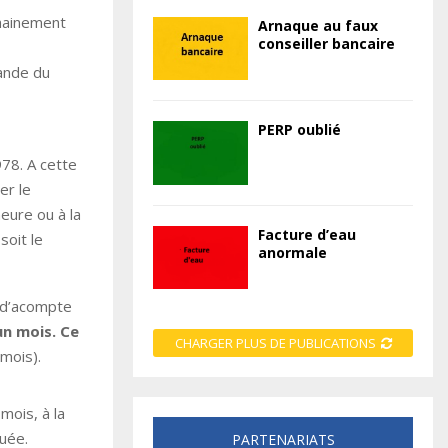
chainement
Arnaque au faux
conseiller bancaire
mande du
PERP oublié
978. A cette
er le
heure ou à la
Facture d’eau
soit le
anormale
f d’acompte
un mois. Ce
CHARGER PLUS DE PUBLICATIONS
 mois).
mois, à la
tuée.
PARTENARIATS