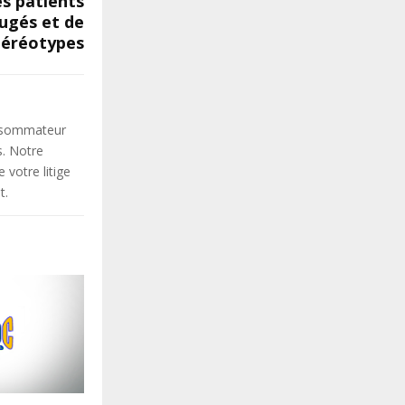
es patients
jugés et de
téréotypes
onsommateur
s. Notre
votre litige
t.