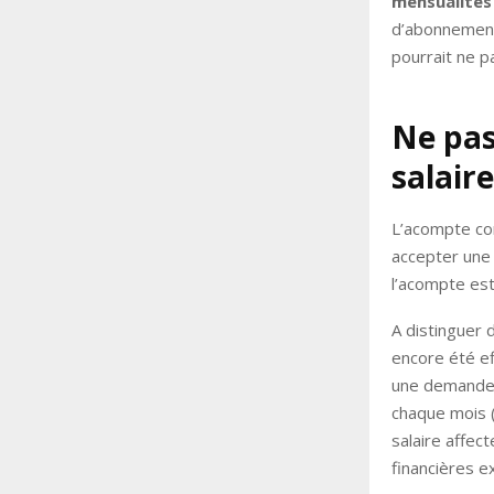
mensualités 
d’abonnements
pourrait ne p
Ne pas
salaire
L’acompte cor
accepter une
l’acompte est 
A distinguer 
encore été ef
une demande d
chaque mois 
salaire affec
financières e