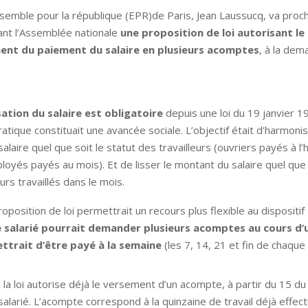
semble pour la république (EPR)de Paris, Jean Laussucq, va pro
nt l’Assemblée nationale
une proposition de loi autorisant le
ent du paiement du salaire en plusieurs acomptes
, à la de
ation du salaire est obligatoire
depuis une loi du 19 janvier 1
ratique constituait une avancée sociale. L’objectif était d’harmonis
laire quel que soit le statut des travailleurs (ouvriers payés à l’
oyés payés au mois). Et de lisser le montant du salaire quel que 
rs travaillés dans le mois.
roposition de loi permettrait un recours plus flexible au dispositi
e salarié pourrait demander plusieurs acomptes au cours d’
ettrait d’être payé à la semaine
(les 7, 14, 21 et fin de chaque
 la loi autorise déjà le versement d’un acompte, à partir du 15 du 
larié. L’acompte correspond à la quinzaine de travail déjà effec