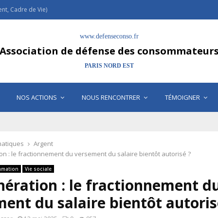
t, Cadre de Vie)
www.defenseconso.fr
Association de défense des consommateur
PARIS NORD EST
NOS ACTIONS
NOUS RENCONTRER
TÉMOIGNER
atiques
Argent
n : le fractionnement du versement du salaire bientôt autorisé ?
mation
Vie sociale
ération : le fractionnement d
ent du salaire bientôt autoris