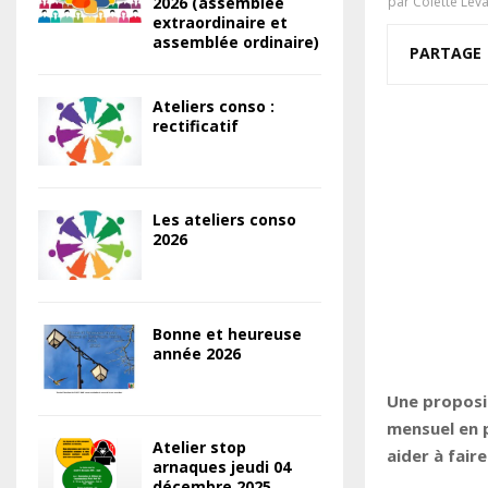
2026 (assemblée
par
Colette Lev
extraordinaire et
assemblée ordinaire)
PARTAGE
Ateliers conso :
rectificatif
Les ateliers conso
2026
Bonne et heureuse
année 2026
Une proposit
mensuel en p
Atelier stop
aider à fair
arnaques jeudi 04
décembre 2025