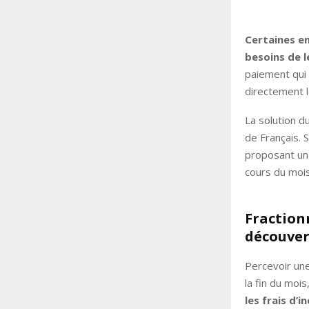
Certaines en
besoins de l
paiement qui 
directement l
La solution d
de Français. 
proposant une
cours du moi
Fraction
découver
Percevoir une
la fin du moi
les frais d’