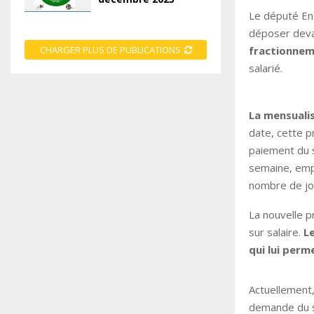
Le député En
déposer deva
fractionnem
CHARGER PLUS DE PUBLICATIONS
salarié.
La mensualis
date, cette p
paiement du sa
semaine, empl
nombre de jou
La nouvelle p
sur salaire.
L
qui lui perm
Actuellement,
demande du sa