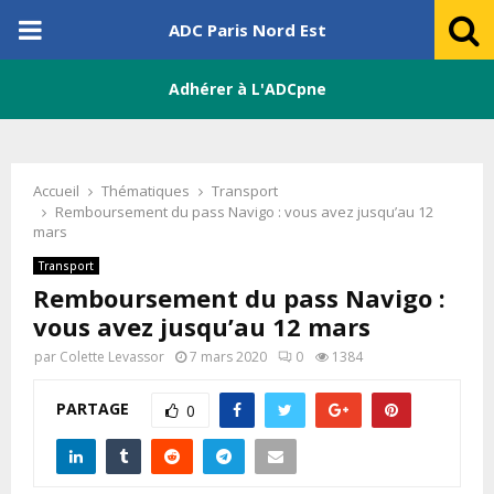
PRIMARY
ADC Paris Nord Est
MENU
Adhérer à L'ADCpne
Accueil
Thématiques
Transport
Remboursement du pass Navigo : vous avez jusqu’au 12
mars
Transport
Remboursement du pass Navigo :
vous avez jusqu’au 12 mars
par
Colette Levassor
7 mars 2020
0
1384
PARTAGE
0