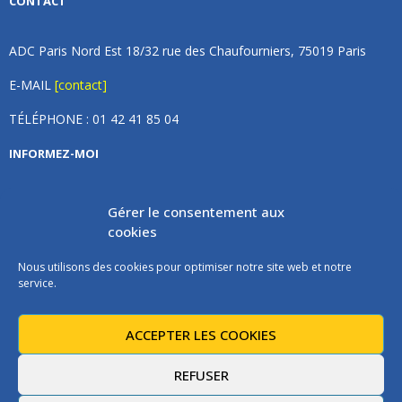
CONTACT
ADC Paris Nord Est 18/32 rue des Chaufourniers, 75019 Paris
E-MAIL
[contact]
TÉLÉPHONE : 01 42 41 85 04
INFORMEZ-MOI
Inscrivez vous à notre newsletter et recevez une fois par
Gérer le consentement aux
mois de nos nouvelles, aucun spam (on promet).
cookies
Nous utilisons des cookies pour optimiser notre site web et notre
service.
ACCEPTER LES COOKIES
Les instructions pour vous désabonner sont incluses dans chaque
message.
REFUSER