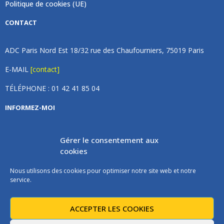
Politique de cookies (UE)
CONTACT
ADC Paris Nord Est 18/32 rue des Chaufourniers, 75019 Paris
E-MAIL
[contact]
TÉLÉPHONE : 01 42 41 85 04
INFORMEZ-MOI
Inscrivez vous à notre newsletter et recevez une fois par
Gérer le consentement aux
mois de nos nouvelles, aucun spam (on promet).
cookies
Nous utilisons des cookies pour optimiser notre site web et notre
service.
ACCEPTER LES COOKIES
Les instructions pour vous désabonner sont incluses dans chaque