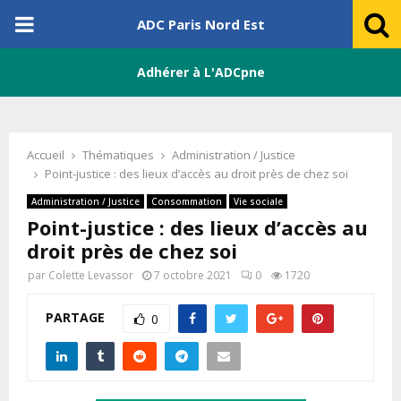
PRIMARY
ADC Paris Nord Est
MENU
Adhérer à L'ADCpne
Accueil
Thématiques
Administration / Justice
Point-justice : des lieux d’accès au droit près de chez soi
Administration / Justice
Consommation
Vie sociale
Point-justice : des lieux d’accès au
droit près de chez soi
par
Colette Levassor
7 octobre 2021
0
1720
PARTAGE
0