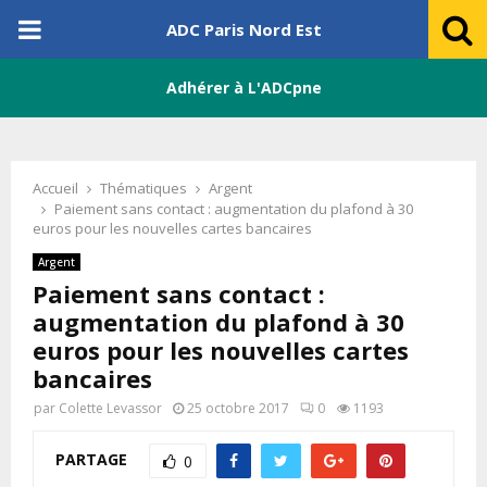
PRIMARY
ADC Paris Nord Est
MENU
Adhérer à L'ADCpne
Accueil
Thématiques
Argent
Paiement sans contact : augmentation du plafond à 30
euros pour les nouvelles cartes bancaires
Argent
Paiement sans contact :
augmentation du plafond à 30
euros pour les nouvelles cartes
bancaires
par
Colette Levassor
25 octobre 2017
0
1193
PARTAGE
0