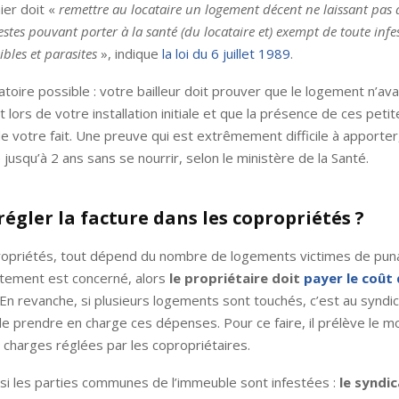
ier doit «
remettre au locataire un logement décent ne laissant pas 
stes pouvant porter à la santé (du locataire et) exempt de toute infe
ibles et parasites
», indique
la loi du 6 juillet 1989
.
toire possible : votre bailleur doit prouver que le logement n’ava
t lors de votre installation initiale et que la présence de ces peti
 votre fait. Une preuve qui est extrêmement difficile à apporter
 jusqu’à 2 ans sans se nourrir, selon le ministère de la Santé.
régler la facture dans les copropriétés ?
opriétés, tout dépend du nombre de logements victimes de punais
tement est concerné, alors
le propriétaire doit
payer le coût
 En revanche, si plusieurs logements sont touchés, c’est au syndi
e prendre en charge ces dépenses. Pour ce faire, il prélève le mo
 charges réglées par les copropriétaires.
i les parties communes de l’immeuble sont infestées :
le syndi