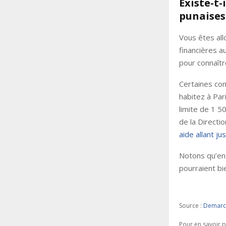
Existe-t-
punaises 
Vous êtes all
financières a
pour connaîtr
Certaines com
habitez à Par
limite de 1 5
de la Directi
aide allant j
Notons qu’en 
pourraient bi
Source :
Demarch
Pour en savoir p