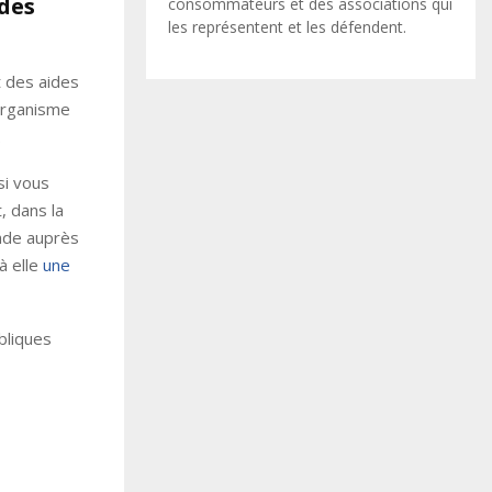
 des
consommateurs et des associations qui
les représentent et les défendent.
t des aides
organisme
.
si vous
, dans la
ande auprès
à elle
une
bliques