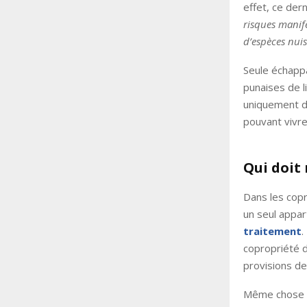
effet, ce dern
risques manife
d’espèces nuis
Seule échappa
punaises de li
uniquement de
pouvant vivre
Qui doit 
Dans les copr
un seul appar
traitement
.
copropriété d
provisions de
Même chose s