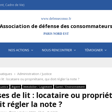
t, Cadre de Vie)
www.defenseconso.fr
Association de défense des consommateur
PARIS NORD EST
NOS ACTIONS
NOUS RENCONTRER
TÉMOIGNER
atiques
Administration / Justice
it : locataire ou propriétaire, qui doit régler la note ?
Justice
Argent
Immobilier / Logement
Santé / Environnement
es de lit : locataire ou propriét
it régler la note ?