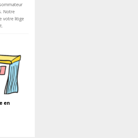
onsommateur
s. Notre
votre litige
t.
e en