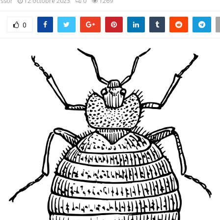
assor
12 octobre 2023
0
1269
0