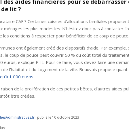
il des aides financières pour se débarrasser
de lit ?
ocataire CAF ? Certaines caisses d’allocations familiales proposen
ux ménages les plus modestes. N’hésitez donc pas à contacter l’
e les conditions à respecter pour bénéficier de ce coup de pouce
munes ont également créé des dispositifs d’aide. Par exemple, 
is, le coup de pouce peut couvrir 50 % du coût total du traitement
00 euros, explique RTL. Pour ce faire, vous devez faire une dem
on de l’habitat et du Logement de la ville. Beauvais propose quant 
usqu’à 1 000 euros
.
raison de la prolifération de ces petites bêtes, d’autres aides pu
entôt être créées.
esAdministratives.fr
, publié le 10 octobre 2023
lus :