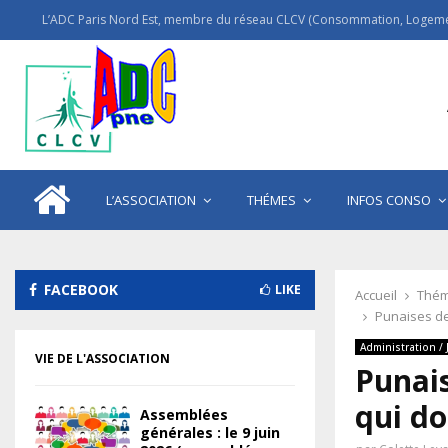
L’ADC Paris Nord Est, membre du réseau CLCV (Consommation, Logemen
L’ASSOCIATION
THÉMES
INFOS CONSO
FACEBOOK
LIKE
Accueil
Thém
Punaises de l
Administration / 
VIE DE L'ASSOCIATION
Punais
qui do
Assemblées
générales : le 9 juin