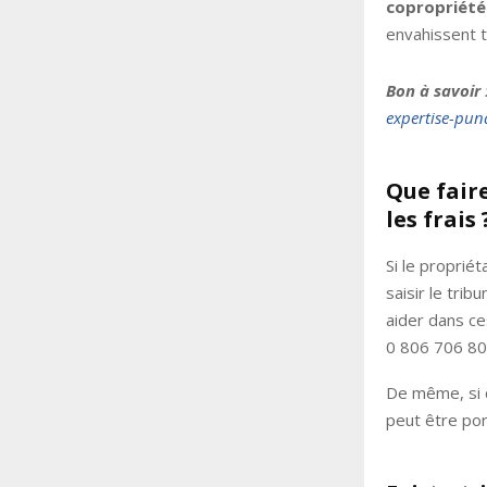
copropriété 
envahissent t
Bon à savoir
expertise-puna
Que fair
les frais 
Si le proprié
saisir le tribu
aider dans ce
0 806 706 806
De même, si 
peut être port