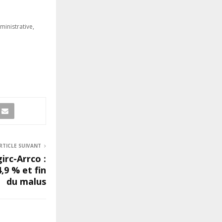
ministrative,
RTICLE SUIVANT
irc-Arrco :
,9 % et fin
du malus