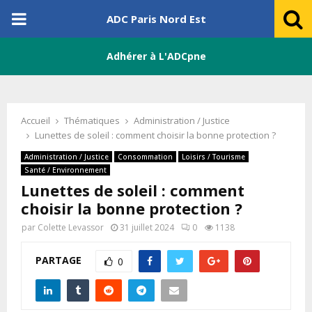
PRIMARY
ADC Paris Nord Est
MENU
Adhérer à L'ADCpne
Accueil
Thématiques
Administration / Justice
Lunettes de soleil : comment choisir la bonne protection ?
Administration / Justice
Consommation
Loisirs / Tourisme
Santé / Environnement
Lunettes de soleil : comment
choisir la bonne protection ?
par
Colette Levassor
31 juillet 2024
0
1138
PARTAGE
0