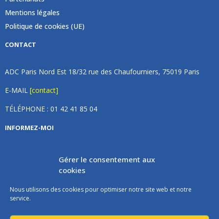
Mentions légales
Politique de cookies (UE)
CONTACT
ADC Paris Nord Est 18/32 rue des Chaufourniers, 75019 Paris
E-MAIL
[contact]
TÉLÉPHONE : 01 42 41 85 04
INFORMEZ-MOI
Inscrivez vous à notre newsletter et recevez une fois par
Gérer le consentement aux
mois de nos nouvelles, aucun spam (on promet).
cookies
Nous utilisons des cookies pour optimiser notre site web et notre
service.