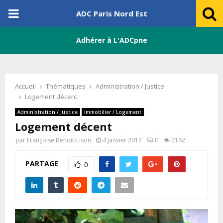
PRIMARY
ADC Paris Nord Est
MENU
Adhérer à L'ADCpne
Accueil
Thématiques
Administration / Justice
Logement décent
Administration / Justice
Immobilier / Logement
Logement décent
par
Françoise Benoit-Lison
4 janvier 2017
0
2162
PARTAGE
0