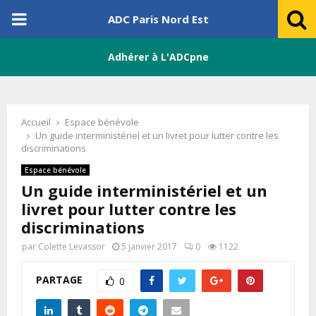
PRIMARY
ADC Paris Nord Est
MENU
Adhérer à L'ADCpne
Accueil
Espace bénévole
Un guide interministériel et un livret pour lutter contre les
discriminations
Espace bénévole
Un guide interministériel et un
livret pour lutter contre les
discriminations
par
Colette Levassor
5 janvier 2017
0
1122
PARTAGE
0