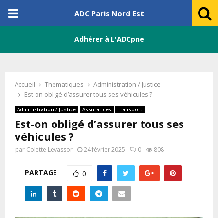
PRIMARY
ADC Paris Nord Est
MENU
Adhérer à L'ADCpne
Accueil
Thématiques
Administration / Justice
Est-on obligé d’assurer tous ses véhicules ?
Administration / Justice
Assurances
Transport
Est-on obligé d’assurer tous ses
véhicules ?
par
Colette Levassor
24 février 2025
0
808
PARTAGE
0