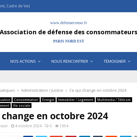
t, Cadre de Vie)
www.defenseconso.fr
Association de défense des consommateur
PARIS NORD EST
NOS ACTIONS
NOUS RENCONTRER
TÉMOIGNER
atiques
Administration / Justice
Ce qui change en octobre 2024
Justice
Consommation
Energie
Immobilier / Logement
Multimedia / Télécom
nement
Vie sociale
 change en octobre 2024
assor
4 octobre 2024
0
1054