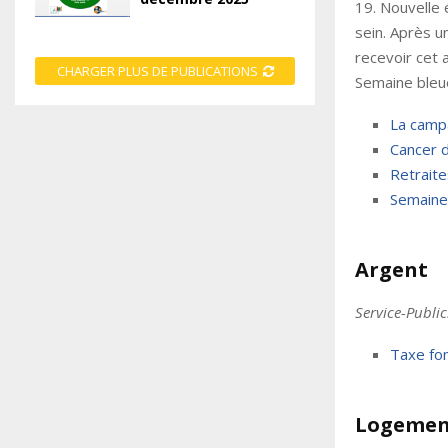
19. Nouvelle 
sein. Après 
recevoir cet 
CHARGER PLUS DE PUBLICATIONS
Semaine bleue
La campa
Cancer d
Retrait
Semaine 
Argent
Service-Public
Taxe fon
Logemen