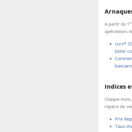
Arnaques
e
À partir du 1
opérateurs t
Loi n° 2
lutter c
Comment
bancaire
Indices e
Chaque mois, 
repère de ven
Prix Rep
Taux d’