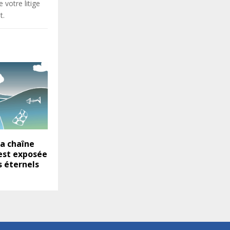
votre litige
t.
la chaîne
est exposée
s éternels