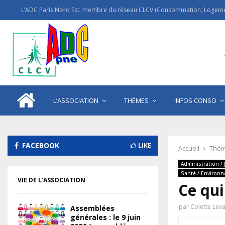
L’ADC Paris Nord Est, membre du réseau CLCV (Consommation, Logemen
L’ASSOCIATION
THÉMES
INFOS CONSO
FACEBOOK
LIKE
Accueil
Thém
Administration / 
Santé / Environ
VIE DE L'ASSOCIATION
Ce qui
par
Colette Lev
Assemblées
générales : le 9 juin