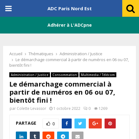
PRIMARY
ADC Paris Nord Est
MENU
Adhérer à L'ADCpne
Accueil
Thématiques
Administration / Justice
Le démarchage commercial à partir de numéros en 06 ou 07,
bientôt fini !
Administration / Justice
Consommation
Multimedia / Télécom
Le démarchage commercial à
partir de numéros en 06 ou 07,
bientôt fini !
par
Colette Levassor
1 octobre 2022
0
1269
PARTAGE
0