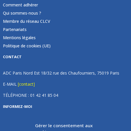
Comment adhérer
Qui sommes-nous ?
Membre du réseau CLCV
Partenariats
Mentions légales
Politique de cookies (UE)
CONTACT
ADC Paris Nord Est 18/32 rue des Chaufourniers, 75019 Paris
E-MAIL
[contact]
TÉLÉPHONE : 01 42 41 85 04
INFORMEZ-MOI
Inscrivez vous à notre newsletter et recevez une fois par
Gérer le consentement aux
mois de nos nouvelles, aucun spam (on promet).