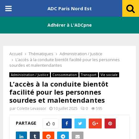
PRIMARY
ADC Paris Nord Est
MENU
Adhérer à L'ADCpne
Accueil
Thématiques
Administration / Justice
L’accès à la conduite bientôt facilité pour les personnes
sourdes et malentendantes
Administration / Justice
Consommation
Transport
Vie sociale
L’accès à la conduite bientôt
facilité pour les personnes
sourdes et malentendantes
par
Colette Levassor
10 juillet 2025
0
595
PARTAGE
0