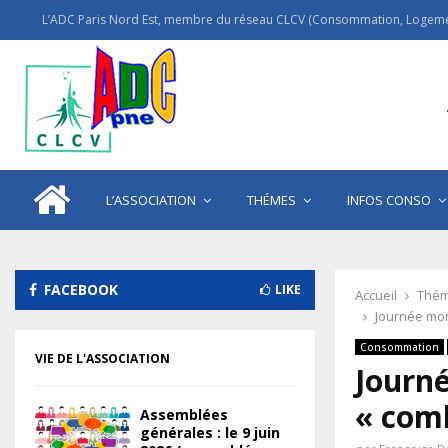
L’ADC Paris Nord Est, membre du réseau CLCV (Consommation, Logemen
L’ASSOCIATION
THÉMES
INFOS CONSO
FACEBOOK
LIKE
Accueil
Thém
Journée mond
Consommation
VIE DE L'ASSOCIATION
Journé
« comb
Assemblées
générales : le 9 juin