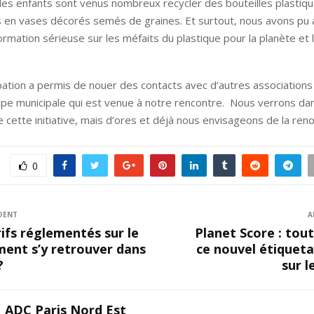
 les enfants sont venus nombreux recycler des bouteilles plastiq
 en vases décorés semés de graines. Et surtout, nous avons pu 
formation sérieuse sur les méfaits du plastique pour la planète e
pation a permis de nouer des contacts avec d’autres associatio
ipe municipale qui est venue à notre rencontre. Nous verrons dans
e cette initiative, mais d’ores et déjà nous envisageons de la reno
0
DENT
A
rifs réglementés sur le
Planet Score : tout
ment s’y retrouver dans
ce nouvel étiquet
?
sur l
ADC Paris Nord Est