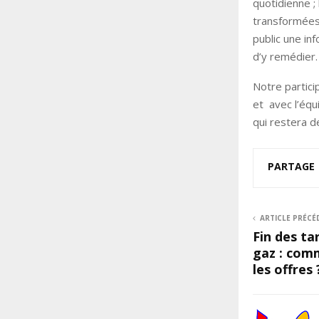
quotidienne ;
transformées
public une in
d’y remédier.
Notre partici
et avec l’équ
qui restera d
PARTAGE
ARTICLE PRÉCÉ
Fin des ta
gaz : com
les offres 