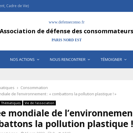
t, Cadre de Vie)
www.defenseconso.fr
Association de défense des consommateur
PARIS NORD EST
NOS ACTIONS
NOUS RENCONTRER
TÉMOIGNER
atiques
Consommation
iale de l’environnement : « combattons la pollution plastique ! »
Thématiques
Vie de l'association
e mondiale de l’environnement
attons la pollution plastique !