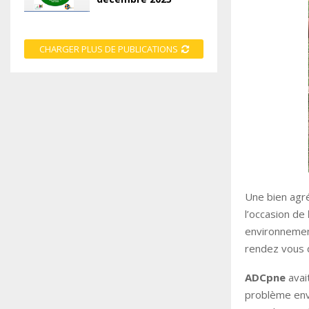
CHARGER PLUS DE PUBLICATIONS
Une bien agr
l’occasion de
environnement
rendez vous 
ADCpne
avait
problème env