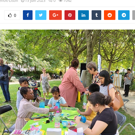
enoit-Lison
15 juin 2023
0
1042
0