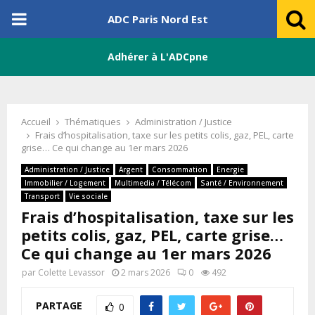
PRIMARY
ADC Paris Nord Est
MENU
Adhérer à L'ADCpne
Accueil
Thématiques
Administration / Justice
Frais d’hospitalisation, taxe sur les petits colis, gaz, PEL, carte
grise… Ce qui change au 1er mars 2026
Administration / Justice
Argent
Consommation
Energie
Immobilier / Logement
Multimedia / Télécom
Santé / Environnement
Transport
Vie sociale
Frais d’hospitalisation, taxe sur les
petits colis, gaz, PEL, carte grise…
Ce qui change au 1er mars 2026
par
Colette Levassor
2 mars 2026
0
492
PARTAGE
0