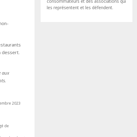
consommateurs et des associations qui
les représentent et les défendent.
 non-
estaurants
n dessert.
e aux
nts.
ptembre 2023
gé de