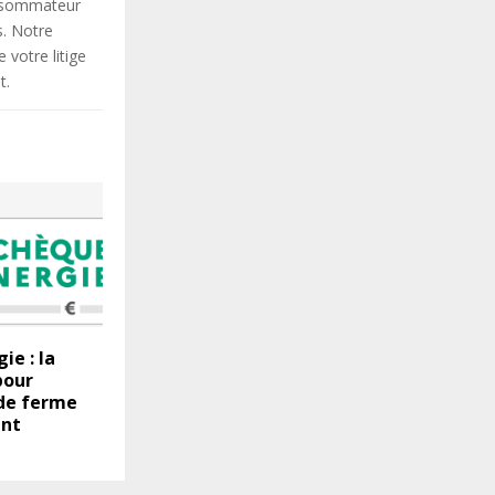
onsommateur
s. Notre
votre litige
t.
ie : la
pour
ide ferme
nt