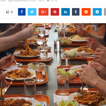
assor
8 septembre 2023
0
1214
0