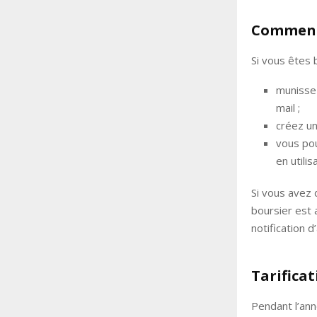
Comment 
Si vous êtes 
munissez
mail ;
créez u
vous pou
en utili
Si vous avez 
boursier est 
notification d
Tarificat
Pendant l’ann