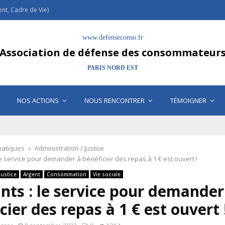
t, Cadre de Vie)
www.defenseconso.fr
Association de défense des consommateur
PARIS NORD EST
NOS ACTIONS
NOUS RENCONTRER
TÉMOIGNER
atiques
Administration / Justice
le service pour demander à bénéficier des repas à 1 € est ouvert !
Justice
Argent
Consommation
Vie sociale
nts : le service pour demander
cier des repas à 1 € est ouvert 