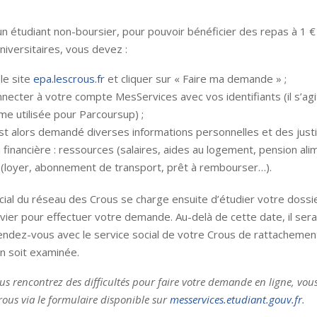
un étudiant non-boursier, pour pouvoir bénéficier des repas à 1 €
niversitaires, vous devez :
 le site
epa.lescrous.fr
et cliquer sur « Faire ma demande » ;
necter à votre compte MesServices avec vos identifiants (il s’agi
me utilisée pour Parcoursup) ;
est alors demandé diverses informations personnelles et des justif
n financière : ressources (salaires, aides au logement, pension ali
(loyer, abonnement de transport, prêt à rembourser…).
cial du réseau des Crous se charge ensuite d’étudier votre dossi
nvier pour effectuer votre demande. Au-delà de cette date, il ser
ndez-vous avec le service social de votre Crous de rattachement
on soit examinée.
ous rencontrez des difficultés pour faire votre demande en ligne, vo
rous via le formulaire disponible sur
messervices.etudiant.gouv.fr
.