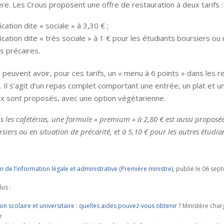
ère. Les Crous proposent une offre de restauration à deux tarifs :
ication dite « sociale » à 3,30 € ;
fication dite « très sociale » à 1 € pour les étudiants boursiers ou
s précaires.
 peuvent avoir, pour ces tarifs, un « menu à 6 points » dans les r
s. Il s’agit d’un repas complet comportant une entrée, un plat et u
ix sont proposés, avec une option végétarienne.
s les cafétérias, une formule « premium » à 2,80 € est aussi proposé
siers ou en situation de précarité, et à 5,10 € pour les autres étudia
n de l’information légale et administrative (Première ministre)
, publié le 06 se
lus :
on scolaire et universitaire : quelles aides pouvez-vous obtenir ?
Ministère char
e