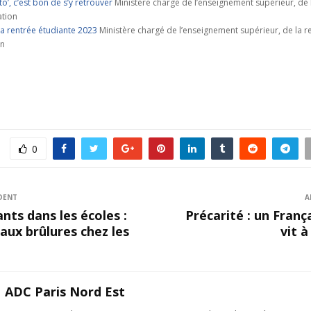
o’, c’est bon de s’y retrouver
Ministère chargé de l’enseignement supérieur, de 
ation
la rentrée étudiante 2023
Ministère chargé de l’enseignement supérieur, de la r
on
0
DENT
A
nts dans les écoles :
Précarité : un França
aux brûlures chez les
vit 
ADC Paris Nord Est