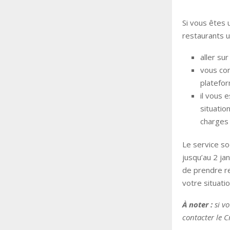
Si vous êtes 
restaurants u
aller sur
vous con
platefor
il vous 
situatio
charges 
Le service so
jusqu’au 2 ja
de prendre re
votre situati
À noter :
si v
contacter le C