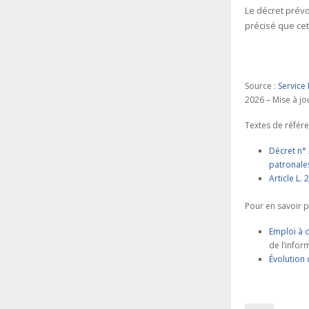
Le décret prévo
précisé que cet
Source :
Service 
2026 – Mise à jo
Textes de référe
Décret n° 
patronales
Article L.
Pour en savoir p
Emploi à d
de l’infor
Évolution 