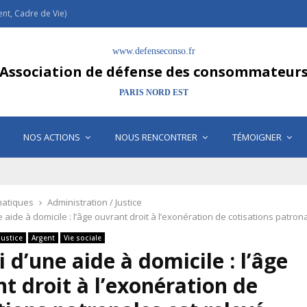
t, Cadre de Vie)
www.defenseconso.fr
Association de défense des consommateur
PARIS NORD EST
NOS ACTIONS
NOUS RENCONTRER
TÉMOIGNER
atiques
Administration / Justice
 aide à domicile : l’âge ouvrant droit à l’exonération de cotisations patron
Justice
Argent
Vie sociale
 d’une aide à domicile : l’âge
t droit à l’exonération de