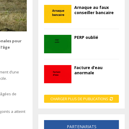
Arnaque au faux
conseiller bancaire
PERP oublié
ronales pour
 l’âge
Facture d’eau
ement d’une
anormale
ile.
 âgées de
CHARGER PLUS DE PUBLICATIONS
joints a atteint
PARTENARIATS