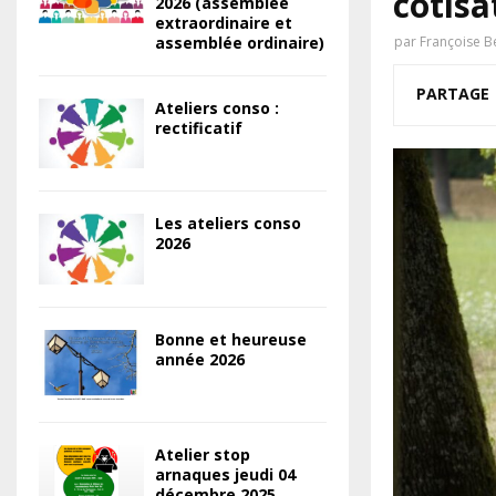
cotisa
2026 (assemblée
extraordinaire et
assemblée ordinaire)
par
Françoise B
PARTAGE
Ateliers conso :
rectificatif
Les ateliers conso
2026
Bonne et heureuse
année 2026
Atelier stop
arnaques jeudi 04
décembre 2025