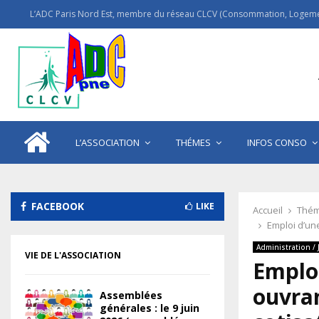
L’ADC Paris Nord Est, membre du réseau CLCV (Consommation, Logemen
L’ASSOCIATION
THÉMES
INFOS CONSO
FACEBOOK
LIKE
Accueil
Thém
Emploi d’une
Administration / 
VIE DE L'ASSOCIATION
Emploi
ouvran
Assemblées
générales : le 9 juin