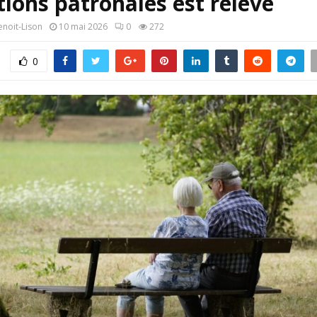
tions patronales est relevé
enoit-Lison
10 mai 2026
0
272
0