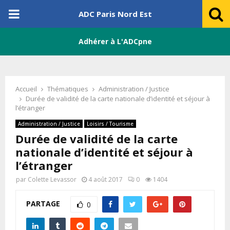
PRIMARY
ADC Paris Nord Est
MENU
Adhérer à L'ADCpne
Accueil
Thématiques
Administration / Justice
Durée de validité de la carte nationale d’identité et séjour à
l’étranger
Administration / Justice
Loisirs / Tourisme
Durée de validité de la carte
nationale d’identité et séjour à
l’étranger
par
Colette Levassor
4 août 2017
0
1404
PARTAGE
0