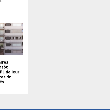
t.
aires
ntôt
PL de leur
cas de
és