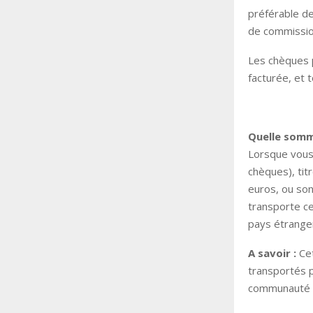
préférable de
de commissio
Les chèques 
facturée, et 
Quelle somm
Lorsque vous
chèques), tit
euros, ou son
transporte c
pays étranger
A savoir :
Cet
transportés p
communauté d’