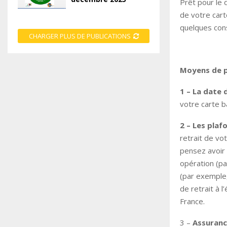
Prêt pour le 
de votre cart
quelques cons
CHARGER PLUS DE PUBLICATIONS
Moyens de pa
1 – La date 
votre carte b
2 – Les plaf
retrait de vo
pensez avoir 
opération (pa
(par exemple,
de retrait à 
France.
3 –
Assuranc