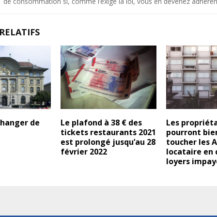
de consommation si, comme l’exige la loi, vous en devenez adhéren
RELATIFS
hanger de
Le plafond à 38 € des
Les propriét
tickets restaurants 2021
pourront bie
est prolongé jusqu’au 28
toucher les A
février 2022
locataire en 
loyers impay