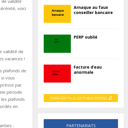
 de validité
Arnaque au faux
érénité, voici
conseiller bancaire
PERP oublié
e validité de
es vacances !
Facture d’eau
les plafonds de
anormale
 si vous
 prévus par
une période
CHARGER PLUS DE PUBLICATIONS
 les plafonds
ccordés en
anties :
PARTENARIATS