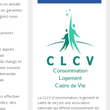
re ou annuler
 Les garanties
eignez-vous
s pouvez
de auprès
ais
 de change et
vent souvent
i demander
aie
ez effectuer
La CLCV (Consommation, logement et
endez, des
cadre de vie) est une association
nationale qui défend exclusivement les
donc