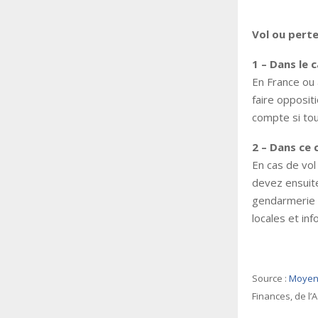
Vol ou perte
1 – Dans le 
En France ou 
faire opposit
compte si tou
2 – Dans ce 
En cas de vol
devez ensuite
gendarmerie o
locales et inf
Source :
Moyens
Finances, de l’