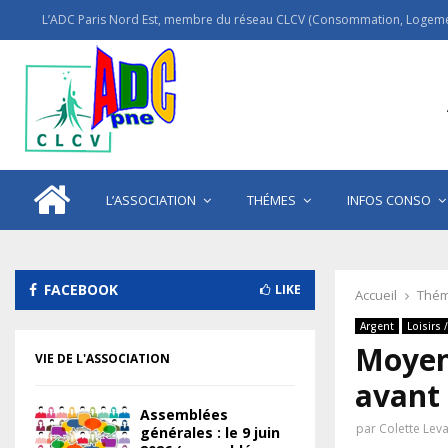
L’ADC Paris Nord Est, membre du réseau CLCV (Consommation, Logemen
L’ASSOCIATION
THÉMES
INFOS CONSO
FACEBOOK
LIKE
Accueil
Thém
Argent
Loisirs 
Moyen
VIE DE L'ASSOCIATION
avant 
Assemblées
par
Colette Lev
générales : le 9 juin