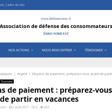
t, Cadre de Vie)
www.defenseconso.fr
Association de défense des consommateur
PARIS NORD EST
NOS ACTIONS
NOUS RENCONTRER
TÉMOIGNER
atiques
Argent
Moyens de paiement : préparez-vous avant de parti
/ Tourisme
s de paiement : préparez-vou
de partir en vacances
assor
3 août 2017
0
932