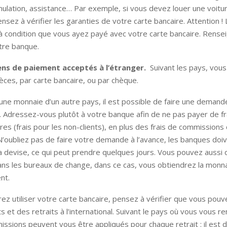
ulation, assistance… Par exemple, si vous devez louer une voitu
nsez à vérifier les garanties de votre carte bancaire. Attention !
à condition que vous ayez payé avec votre carte bancaire. Rens
tre banque.
ens de paiement acceptés à l’étranger.
Suivant les pays, vou
ces, par carte bancaire, ou par chèque.
une monnaie d’un autre pays, il est possible de faire une deman
 Adressez-vous plutôt à votre banque afin de ne pas payer de fr
es (frais pour les non-clients), en plus des frais de commissions
N’oubliez pas de faire votre demande à l’avance, les banques doi
 devise, ce qui peut prendre quelques jours. Vous pouvez auss
ns les bureaux de change, dans ce cas, vous obtiendrez la monn
nt.
rez utiliser votre carte bancaire, pensez à vérifier que vous pouv
 et des retraits à l’international. Suivant le pays où vous vous r
issions peuvent vous être appliqués pour chaque retrait : il est 