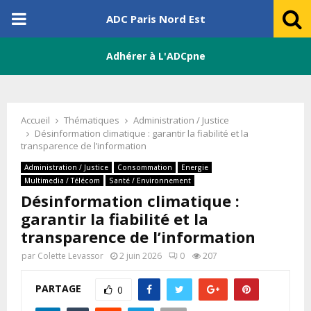
PRIMARY
ADC Paris Nord Est
MENU
Adhérer à L'ADCpne
Accueil
Thématiques
Administration / Justice
Désinformation climatique : garantir la fiabilité et la
transparence de l’information
Administration / Justice
Consommation
Energie
Multimedia / Télécom
Santé / Environnement
Désinformation climatique :
garantir la fiabilité et la
transparence de l’information
par
Colette Levassor
2 juin 2026
0
207
PARTAGE
0