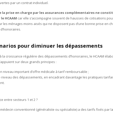
ertes par un contrat individuel.
 la prise en charge par les assurances complémentaires ne consti
r le HCAAM
car elle s’accompagne souvent de hausses de cotisations pou
 les ménages moins aisés qui ne disposent pas d’une bonne prise en c
d’honoraires.
énarios pour diminuer les dépassements
à la croissance régulière des dépassements d’honoraires, le HCAAM élabo
’appuient sur deux grands principes :
n niveau important d’offre médicale à tarif remboursable ;
le niveau des dépassements, en encadrant davantage les pratiques tarifai
ent.
ce entre secteurs 1 et 2 ?
e médecin conventionné (généraliste ou spécialiste) a des tarifs fixés par 