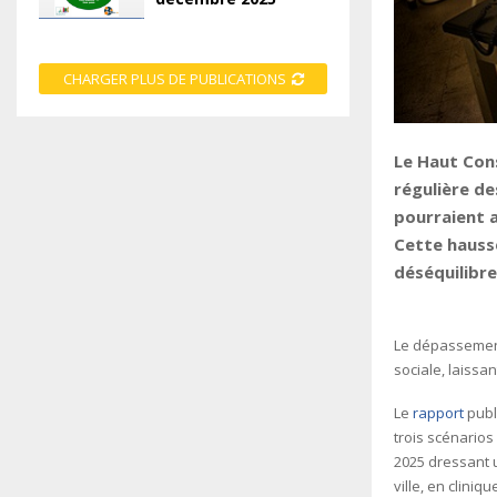
CHARGER PLUS DE PUBLICATIONS
Le Haut Cons
régulière d
pourraient a
Cette hausse
déséquilibrer
Le dépassement 
sociale, laissa
Le
rapport
publ
trois scénarios
2025 dressant 
ville, en cliniq