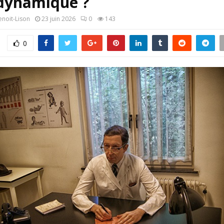
 dynamique ?
enoit-Lison
23 juin 2026
0
143
0