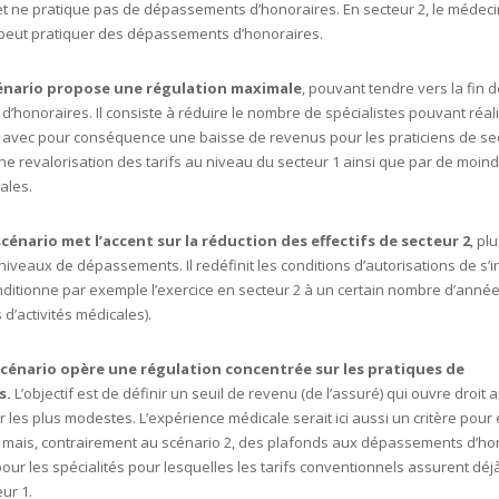
t ne pratique pas de dépassements d’honoraires. En secteur 2, le médeci
) peut pratiquer des dépassements d’honoraires.
énario propose une régulation maximale
, pouvant tendre vers la fin 
honoraires. Il consiste à réduire le nombre de spécialistes pouvant réal
vec pour conséquence une baisse de revenus pour les praticiens de sec
e revalorisation des tarifs au niveau du secteur 1 ainsi que par de moin
ales.
cénario met l’accent sur la réduction des effectifs de secteur 2
, pl
niveaux de dépassements. Il redéfinit les conditions d’autorisations de s’i
nditionne par exemple l’exercice en secteur 2 à un certain nombre d’anné
 d’activités médicales).
scénario opère une régulation concentrée sur les pratiques de
s.
L’objectif est de définir un seuil de revenu (de l’assuré) qui ouvre droit a
les plus modestes. L’expérience médicale serait ici aussi un critère pour 
ais, contrairement au scénario 2, des plafonds aux dépassements d’ho
pour les spécialités pour lesquelles les tarifs conventionnels assurent dé
ur 1.