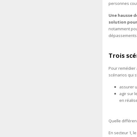
personnes couv
Une hausse de
solution pou
notamment pour
dépassements 
Trois sc
Pour remédier 
scénarios qui s
assurer u
agir sur 
en réalis
Quelle différen
En secteur 1, l