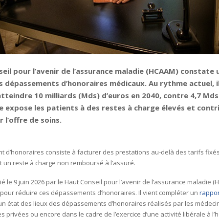
eil pour l’avenir de l’assurance maladie (HCAAM) constate 
es dépassements d’honoraires médicaux. Au rythme actuel, i
tteindre 10 milliards (Mds) d’euros en 2040, contre 4,7 Mds
 expose les patients à des restes à charge élevés et contr
 l’offre de soins.
d’honoraires consiste à facturer des prestations au-delà des tarifs fixés
nt un reste à charge non remboursé à l’assuré.
ié le 9 juin 2026 par le Haut Conseil pour l’avenir de l’assurance maladie
 pour réduire ces dépassements d’honoraires. Il vient compléter un
rappor
un état des lieux des dépassements d’honoraires réalisés par les médeci
ues privées ou encore dans le cadre de l’exercice d’une activité libérale à l’h