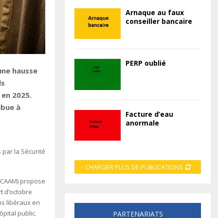
Arnaque au faux
conseiller bancaire
PERP oublié
une hausse
ls
 en 2025.
ibue à
Facture d’eau
anormale
 par la Sécurité
CHARGER PLUS DE PUBLICATIONS
 (HCAAM) propose
t
d’octobre
ns libéraux en
ôpital public.
PARTENARIATS