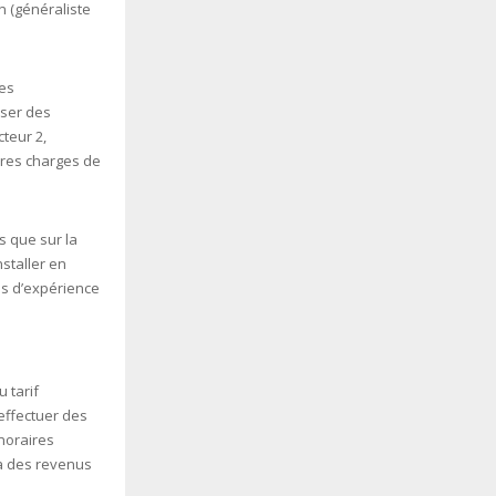
n (généraliste
des
iser des
teur 2,
dres charges de
us que sur la
nstaller en
es d’expérience
u tarif
effectuer des
noraires
jà des revenus