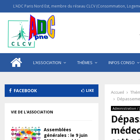
L’ADC Paris Nord Est, membre du réseau CLCV (Consommation, Logemen
L’ASSOCIATION
THÉMES
INFOS CONSO
FACEBOOK
LIKE
Accueil
Thém
Dépassement
Administration / 
VIE DE L'ASSOCIATION
Dépas
médeci
Assemblées
générales : le 9 juin