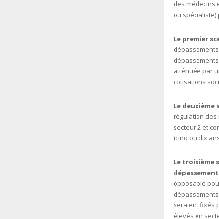
des médecins e
ou spécialiste
Le premier sc
dépassements d’
dépassements a
atténuée par un
cotisations soci
Le deuxième s
régulation des 
secteur 2 et co
(cinq ou dix ans
Le troisième 
dépassement
opposable pour 
dépassements m
seraient fixés 
élevés en secte