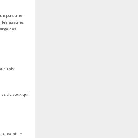
tue pas une
r les assurés
harge des
re trois
res de ceux qui
la convention