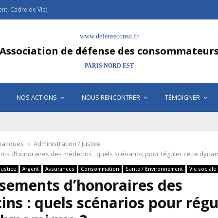
t, Cadre de Vie)
www.defenseconso.fr
Association de défense des consommateur
PARIS NORD EST
NOS ACTIONS
NOUS RENCONTRER
TÉMOIGNER
atiques
Administration / Justice
s d’honoraires des médecins : quels scénarios pour réguler cette dyna
Justice
Argent
Assurances
Consommation
Santé / Environnement
Vie sociale
sements d’honoraires des
ns : quels scénarios pour régu