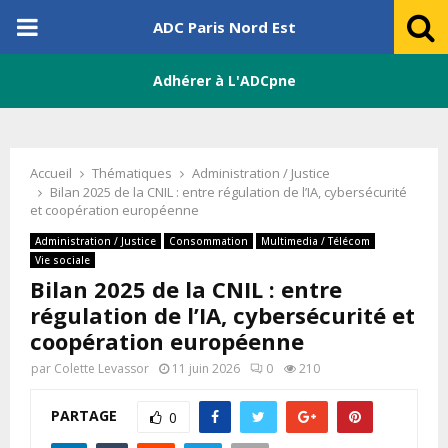
PRIMARY
ADC Paris Nord Est
MENU
Adhérer à L'ADCpne
Accueil
Thématiques
Administration / Justice
Bilan 2025 de la CNIL : entre régulation de l’IA, cybersécurité
et coopération européenne
Administration / Justice
Consommation
Multimedia / Télécom
Vie sociale
Bilan 2025 de la CNIL : entre
régulation de l’IA, cybersécurité et
coopération européenne
par
Colette Levassor
11 juin 2026
0
210
PARTAGE
0