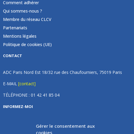
Comment adhérer
Qui sommes-nous ?
Membre du réseau CLCV
Partenariats
Mentions légales
Politique de cookies (UE)
CONTACT
ADC Paris Nord Est 18/32 rue des Chaufourniers, 75019 Paris
E-MAIL
[contact]
TÉLÉPHONE : 01 42 41 85 04
INFORMEZ-MOI
Inscrivez vous à notre newsletter et recevez une fois par
Gérer le consentement aux
mois de nos nouvelles, aucun spam (on promet).
cookies