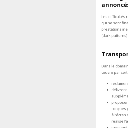
annoncés
Les difficultés
qui ne sont fin
prestations in
(dark patterns)
Transport
Dans le domain
œuvre par certa
réclament
délivrent
supplémen
proposent
conçues p
à l’écran
réalisé l
trompent