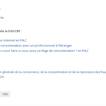
s
nts
de la DGCCRF :
ur internet en FALC
e consommation avec un professionnel à l’étranger
-vous faire si vous avez un litige de consommation ? en FALC
on générale de la concurrence, de la consommation et de la répression des fr
2026
UNE