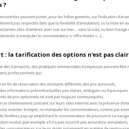
 ?
 rencontrées peuvent porter, pour les hébergements, sur l’indication d’ava
alement pas respectés (tels que la flexibilité d’annulation), ou la mise en a
existantes (des chambres avec vue sur mer… sans la vue), ou bien l’usag
 destinés à manipuler le consommateur (« offre limitée »…).
 : la tarification des options n’est pas clai
e des transports, des pratiques commerciales trompeuses peuvent être 
ins professionnels qui :
 en fin de réservation des montants différents des prix annoncés,
 des informations précontractuelles peu claires, ambiguës ou équivoques 
ts de prix optionnels ne sont pas toujours communiqués),
 un cheminement contraint sur leurs sites internet avec la présence d’int
our orienter, tromper, ou manipuler les consommateurs, comme par exem
 de fenêtres pop-up empêchant le consommateur de poursuivre sa navigatio
’action voulue (par exemple s’il n’a pas souscrit une assurance annulation),
 les consommateurs sur leurs droits notamment en matière de rembours