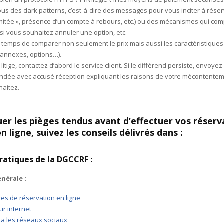
us des dark patterns, c’est-à-dire des messages pour vous inciter à réser
limitée », présence d’un compte à rebours, etc.) ou des mécanismes qui com
si vous souhaitez annuler une option, etc.
 temps de comparer non seulement le prix mais aussi les caractéristique
 annexes, options…).
litige, contactez d’abord le service client. Si le différend persiste, envoyez
dée avec accusé réception expliquant les raisons de votre mécontentem
haitez.
er les pièges tendus avant d’effectuer vos réserv
n ligne, suivez les conseils délivrés dans :
pratiques de la DGCCRF :
nérale :
es de réservation en ligne
ur internet
ia les réseaux sociaux