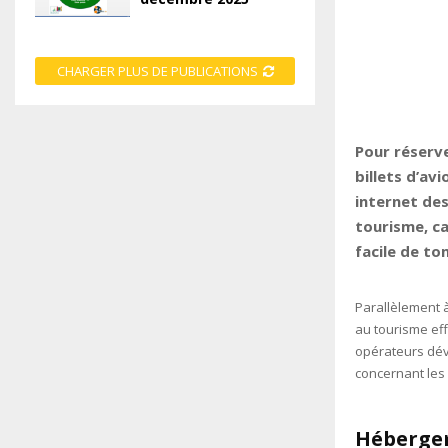
CHARGER PLUS DE PUBLICATIONS
Pour réserve
billets d’av
internet de
tourisme, ca
facile de to
Parallèlement à
au tourisme eff
opérateurs dév
concernant les 
Hébergem