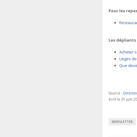
Pour les repa
Restaura
Les dépliants 
Acheter s
Litiges d
Que devez
Source :
Directi
écrit le 01 juin 
NEWSLETTER