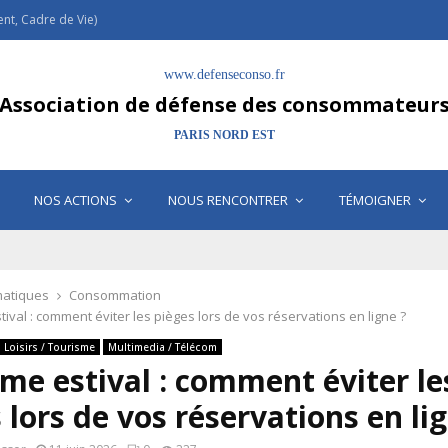
t, Cadre de Vie)
www.defenseconso.fr
Association de défense des consommateur
PARIS NORD EST
NOS ACTIONS
NOUS RENCONTRER
TÉMOIGNER
atiques
Consommation
ival : comment éviter les pièges lors de vos réservations en ligne ?
Loisirs / Tourisme
Multimedia / Télécom
me estival : comment éviter le
 lors de vos réservations en li