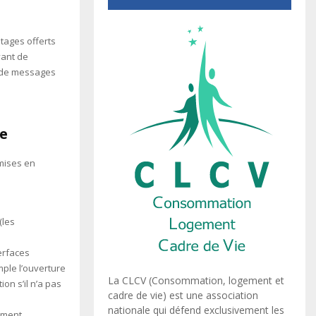
ntages offerts
vant de
e de messages
re
mises en
(les
erfaces
ple l’ouverture
La CLCV (Consommation, logement et
n s’il n’a pas
cadre de vie) est une association
nationale qui défend exclusivement les
ement.