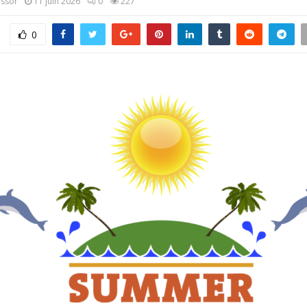
assor
11 juin 2026
0
227
0