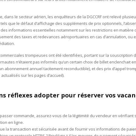
le, dans le secteur aérien, les enquêteurs de la DGCCRF ont relevé plusieu
els que le défaut d’affichage des suppléments de prix optionnels, l’abse
des informations essentielles notamment sur les restrictions en matière
sement des taxes et redevances aéroportuaires en cas d’annulation, ou e
édiation.
commerciales trompeuses ont été identifiées, portant sur la souscription
ernautes n’étaient pas informés qu’un certain choix de billet enclenchait en
un abonnement annuel tacitement reconductible), et des prix d’appel trom
 actualisés sur les pages d’accueil).
ns réflexes adopter pour réserver vos vacan
passer commande, assurez-vous de la légitimité du vendeur en vérifiant s
tion en ligne.
que la transaction est sécurisée avant de fournir vos informations de paiem
il bien un protocole HTTPS ? Privilégie-t-il les moyens de paiement sécurisés