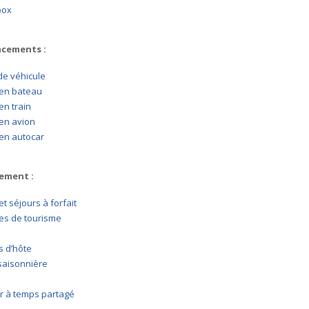
box
acements :
de véhicule
en bateau
n train
en avion
en autocar
ement :
t séjours à forfait
es de tourisme
 d’hôte
saisonnière
r à temps partagé