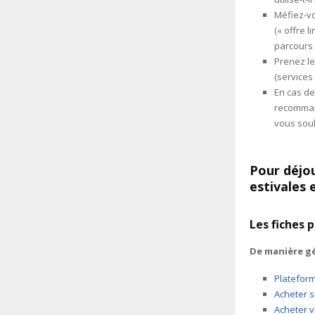
Méfiez-vo
(« offre 
parcours 
Prenez le
(services
En cas de 
recomman
vous sou
Pour déjou
estivales e
Les fiches 
De manière gé
Plateform
Acheter s
Acheter v