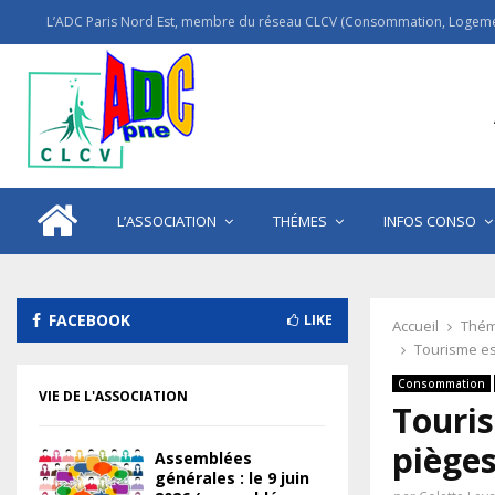
L’ADC Paris Nord Est, membre du réseau CLCV (Consommation, Logemen
L’ASSOCIATION
THÉMES
INFOS CONSO
FACEBOOK
LIKE
Accueil
Thém
Tourisme est
Consommation
VIE DE L'ASSOCIATION
Touris
pièges
Assemblées
générales : le 9 juin