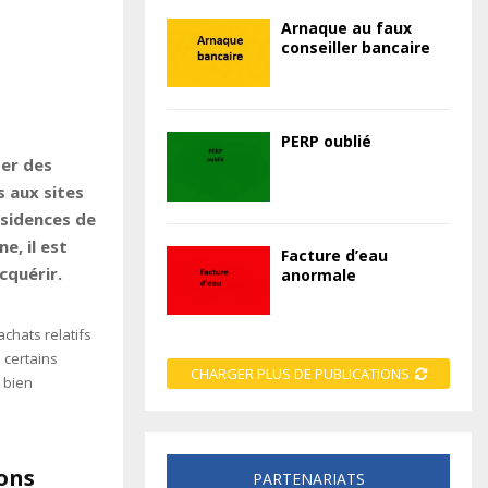
Arnaque au faux
conseiller bancaire
PERP oublié
ter des
 aux sites
ésidences de
e, il est
Facture d’eau
cquérir.
anormale
achats relatifs
 certains
CHARGER PLUS DE PUBLICATIONS
 bien
ions
PARTENARIATS