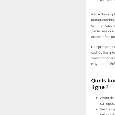
À titre d’exemp
manquements, t
communication 
sur le rembour
dispositif de m
Des pratiques 
cachés (les int
souscription à 
n’ayant pas été
Quels bo
ligne ?
Avant de 
sa réputa
Vérifiez 
utilise-t-