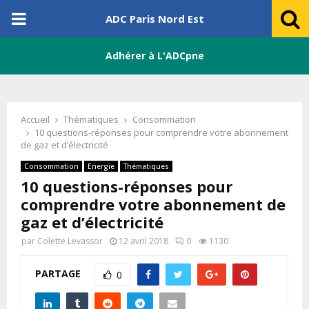
PRIMARY
ADC Paris Nord Est
MENU
Adhérer à L'ADCpne
Accueil
Thématiques
Consommation
10 questions-réponses pour comprendre votre abonnement
de gaz et d’électricité
Consommation
Energie
Thématiques
10 questions-réponses pour
comprendre votre abonnement de
gaz et d’électricité
par
Colette Levassor
12 avril 2018
0
1130
PARTAGE
0