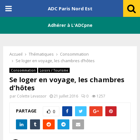
PRIMARY
ADC Paris Nord Est
MENU
Adhérer à L'ADCpne
Accueil
Thématiques
Consommation
Se loger en voyage, les chambres d’hôtes
Consommation
Loisirs / Tourisme
Se loger en voyage, les chambres
d’hôtes
par
Colette Levassor
21 juillet 2016
0
1257
PARTAGE
0