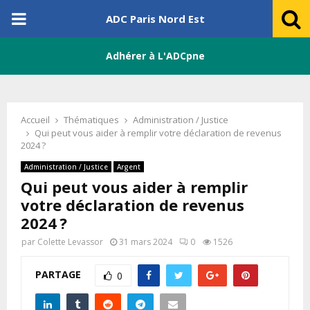
PRIMARY
ADC Paris Nord Est
MENU
Adhérer à L'ADCpne
Accueil
Thématiques
Administration / Justice
Qui peut vous aider à remplir votre déclaration de revenus
2024 ?
Administration / Justice
Argent
Qui peut vous aider à remplir
votre déclaration de revenus
2024 ?
par
Colette Levassor
31 mars 2024
0
1526
PARTAGE
0