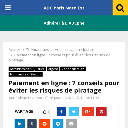
PRIMARY
ADC Paris Nord Est
MENU
Adhérer à L'ADCpne
Accueil
Thématiques
Administration / Justice
Paiement en ligne : 7 conseils pour éviter les risques de
piratage
Administration / Justice
Argent
Consommation
Multimedia / Télécom
Paiement en ligne : 7 conseils pour
éviter les risques de piratage
par
Colette Levassor
26 janvier 2023
0
1109
PARTAGE
0