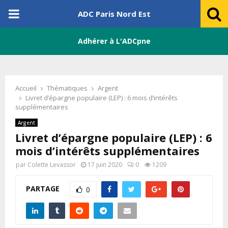
PRIMARY
ADC Paris Nord Est
MENU
Adhérer à L'ADCpne
Accueil
Thématiques
Argent
Livret d’épargne populaire (LEP) : 6 mois d’intérêts
supplémentaires
Argent
Livret d’épargne populaire (LEP) : 6
mois d’intérêts supplémentaires
par
Colette Levassor
17 juin 2020
0
1209
PARTAGE
0