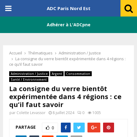
PRIMARY
ADC Paris Nord Est
MENU
Adhérer à L'ADCpne
Accueil
Thématiques
Administration / Justice
La consigne du verre bientôt expérimentée dans 4 régions :
ce qu’il faut savoir
Administration / Justice
Argent
Consommation
Santé / Environnement
La consigne du verre bientôt
expérimentée dans 4 régions : ce
qu’il faut savoir
par
Colette Levassor
8 juillet 2024
0
1005
PARTAGE
0