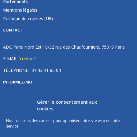
Partenariats
Mentions légales
Politique de cookies (UE)
CONTACT
ADC Paris Nord Est 18/32 rue des Chaufourniers, 75019 Paris
E-MAIL
[contact]
TÉLÉPHONE : 01 42 41 85 04
INFORMEZ-MOI
Inscrivez vous à notre newsletter et recevez une fois par
Gérer le consentement aux
mois de nos nouvelles, aucun spam (on promet).
cookies
Nous utilisons des cookies pour optimiser notre site web et notre
service.