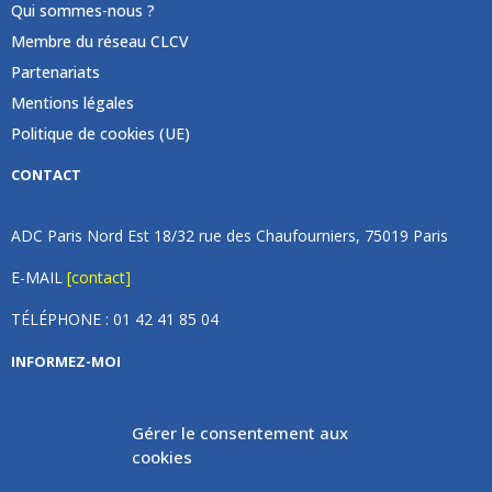
Qui sommes-nous ?
Membre du réseau CLCV
Partenariats
Mentions légales
Politique de cookies (UE)
CONTACT
ADC Paris Nord Est 18/32 rue des Chaufourniers, 75019 Paris
E-MAIL
[contact]
TÉLÉPHONE : 01 42 41 85 04
INFORMEZ-MOI
Inscrivez vous à notre newsletter et recevez une fois par
Gérer le consentement aux
mois de nos nouvelles, aucun spam (on promet).
cookies