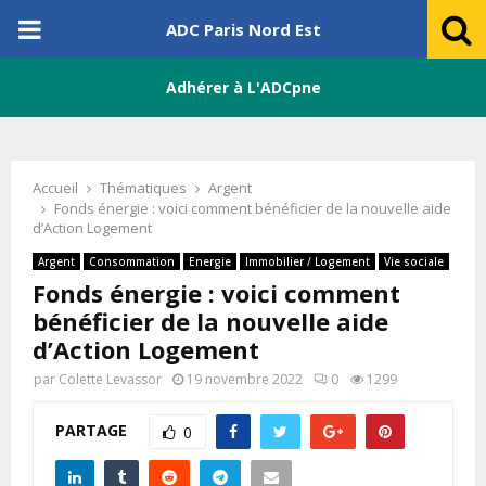
PRIMARY
ADC Paris Nord Est
MENU
Adhérer à L'ADCpne
Accueil
Thématiques
Argent
Fonds énergie : voici comment bénéficier de la nouvelle aide
d’Action Logement
Argent
Consommation
Energie
Immobilier / Logement
Vie sociale
Fonds énergie : voici comment
bénéficier de la nouvelle aide
d’Action Logement
par
Colette Levassor
19 novembre 2022
0
1299
PARTAGE
0