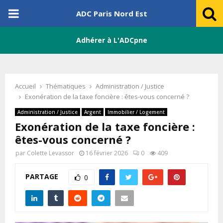
PRIMARY
ADC Paris Nord Est
MENU
Adhérer à L'ADCpne
Accueil
Thématiques
Administration / Justice
Exonération de la taxe foncière : êtes-vous concerné ?
Administration / Justice
Argent
Immobilier / Logement
Exonération de la taxe foncière :
êtes-vous concerné ?
par
Colette Levassor
16 février 2026
0
409
PARTAGE
0