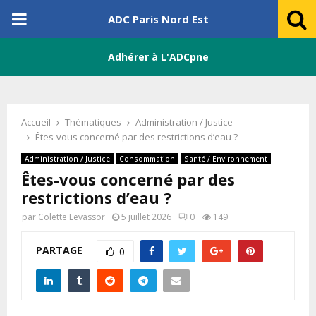
PRIMARY
ADC Paris Nord Est
MENU
Adhérer à L'ADCpne
Accueil
Thématiques
Administration / Justice
Êtes-vous concerné par des restrictions d’eau ?
Administration / Justice
Consommation
Santé / Environnement
Êtes-vous concerné par des
restrictions d’eau ?
par
Colette Levassor
5 juillet 2026
0
149
PARTAGE
0