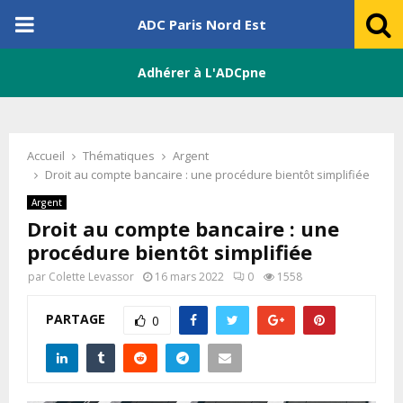
PRIMARY
ADC Paris Nord Est
MENU
Adhérer à L'ADCpne
Accueil
Thématiques
Argent
Droit au compte bancaire : une procédure bientôt simplifiée
Argent
Droit au compte bancaire : une
procédure bientôt simplifiée
par
Colette Levassor
16 mars 2022
0
1558
PARTAGE
0